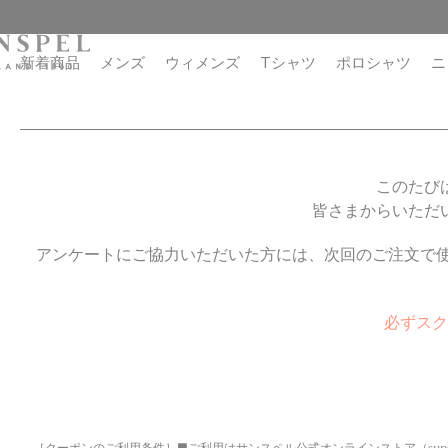
コ
閉
ン
じ
テ
る
新着商品
メンズ
ウィメンズ
Tシャツ
ポロシャツ
ニ
ン
ツ
に
進
む
このたび
皆さまからいただ
アンケートにご協力いただいた方には、次回のご注文で使
必ずスク
［クーポンのご利用条件］■ご利用はサンスペル公式オンラインストア（sunsp