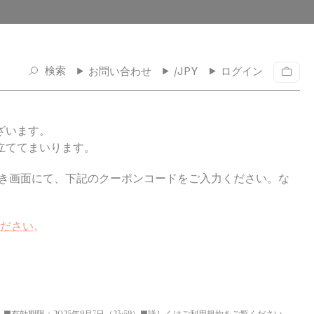
検索
お問い合わせ
/JPY
ログイン
カ
ー
ト
ざいます。
立ててまいります。
続き画面にて、下記のクーポンコードをご入力ください。
な
ださい
。
有効期限：2025年9月7日（23:59）■詳しくはご利用規約をご覧ください。