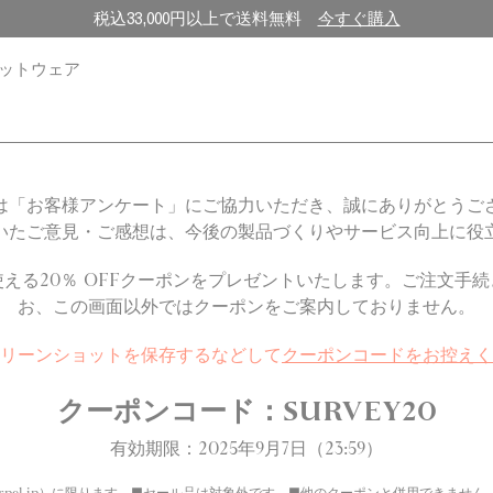
税込33,000円以上で送料無料
今すぐ購入
ットウェア
は「お客様アンケート」にご協力いただき、誠にありがとうご
いたご意見・ご感想は、今後の製品づくりやサービス向上に役
える20％ OFFクーポンをプレゼントいたします。ご注文手
お、この画面以外ではクーポンをご案内しておりません。
リーンショットを保存するなどして
クーポンコードをお控えく
クーポンコード：SURVEY20
有効期限：2025年9月7日（23:59）
el.jp）に限ります。■セール品は対象外です。■他のクーポンと併用できません。■