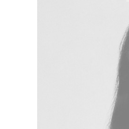
ズ
を
見
る