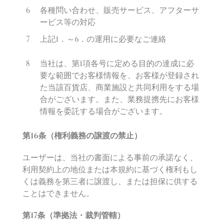
各種問い合わせ、販売サービス、アフターサ
ービス等の対応
上記1
．～
6
．の運用に必要なご連絡
当社は、第1
項各号に定める目的の達成に必
要な範囲でお客様情報を、お客様が登録され
た当該百貨店、商業施設と共同利用をする場
合がございます。また、業務提携先にお客様
情報を委託する場合がございます。
第
16
条（権利義務の
譲
渡の禁止）
ユーザーは、当社の書面による事前の承諾なく、
利用契約上の地位または本規約に基づく権利もし
くは義務を第三者に譲渡し、または担保に供する
ことはできません。
第
17
条（準
拠
法
・
裁判管轄）