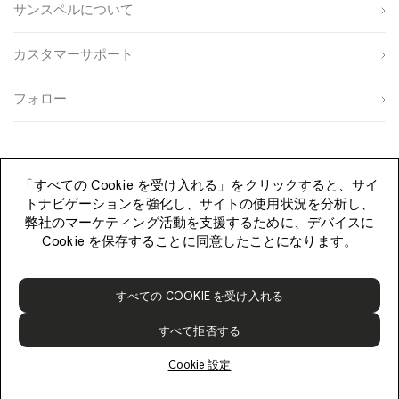
サンスペルについて
u
i
t
名
p
t
r
s
e
y
カスタマーサポート
o
S
I
生
u
i
D
年
r
g
フォロー
月
c
n
性
日
e
u
別
p
登録する
「すべての Cookie を受け入れる」をクリックすると、サイ
トナビゲーションを強化し、サイトの使用状況を分析し、
弊社のマーケティング活動を支援するために、デバイスに
Cookie を保存することに同意したことになります。
S
すべての COOKIE を受け入れる
u
n
すべて拒否する
s
p
Cookie 設定
e
©
l