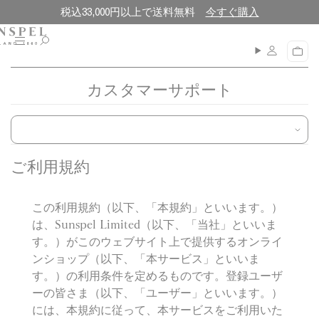
コ
閉
税込33,000円以上で送料無料
今すぐ購入
ン
じ
テ
る
メ
カ
ン
ニ
ー
ュ
ツ
ト
カスタマーサポート
ー
に
進
む
ご利用規約
この利用規約（以下、「本規約」といいます。）
は、Sunspel Limited（以下、「当社」といいま
す。）がこのウェブサイト上で提供するオンライ
ンショップ（以下、「本サービス」といいま
す。）の利用条件を定めるものです。登録ユーザ
ーの皆さま（以下、「ユーザー」といいます。）
には、本規約に従って、本サービスをご利用いた