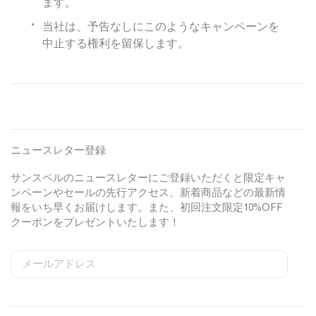
ます。
当社は、予告なしにこのようなキャンペーンを
中止する権利を留保します。
ニュースレター登録
サンスペルのニュースレターにご登録いただくと限定キャ
ンペーンやセールの先行アクセス、新着商品などの最新情
報をいち早くお届けします。また、初回注文限定10%OFF
クーポンをプレゼントいたします！
メールアドレス
S
W
C
i
e
o
姓
g
b
u
n
s
n