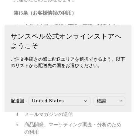
第
15
条（お客様情報の利用）
会員は会員の情報を下記の事項に利用するこ
とに同意するものとします。
サンスペル公式オンラインストアへ
ようこそ
ブランド、商品及び店舗の情報のご案内
各種優待施策並びにイベント等のサービスに
ご注文手続きの際に配送エリアを選択できるよう、以下
関するご案内・アンケートの実施（当ブラン
のリストから配送先の国をお選びください。
ド以外の百貨店、商業施設その他の当社の業
務提携先等における各種優待施策並びにイベ
ント等のサービスを含みます。）
WEB
ショッピングの場合の商品発送、代金
配送国:
確認
決済
メールマガジンの送信
商品開発、マーケティング調査・分析のため
の利用