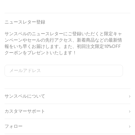
ニュースレター登録
サンスペルのニュースレターにご登録いただくと限定キャ
ンペーンやセールの先行アクセス、新着商品などの最新情
報をいち早くお届けします。また、初回注文限定10%OFF
クーポンをプレゼントいたします！
メールアドレス
S
W
C
i
e
o
姓
g
b
u
n
s
n
サンスペルについて
u
i
t
名
p
t
r
s
e
y
カスタマーサポート
o
S
I
生
u
i
D
年
r
g
フォロー
月
c
n
性
日