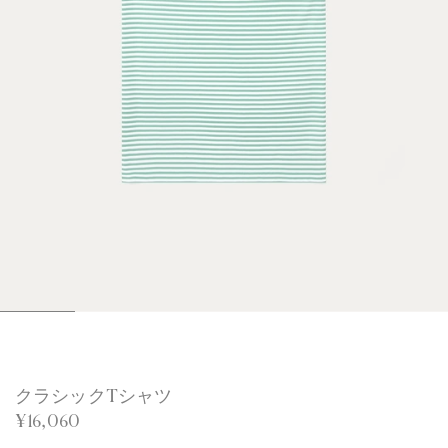
1
2
3
4
5
6
/
/
/
/
/
/
6
6
6
6
6
6
クラシックTシャツ
¥16,060