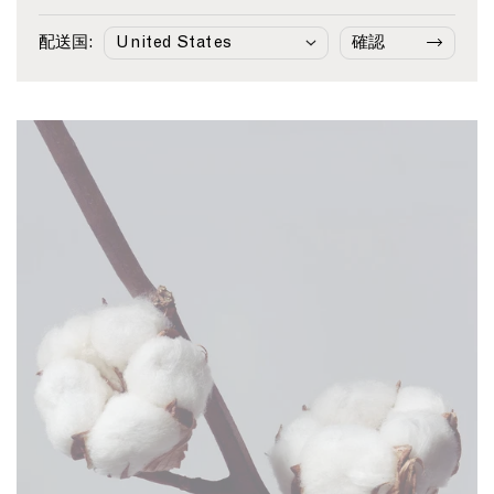
S
v
C
e
n
n
¥41,250
Midnight Navy
White/Navy
h
e
o
E
S
S
Light 
配送国:
確認
i
L
t
n
t
t
r
i
t
g
r
r
t
n
o
l
i
i
i
e
n
i
p
p
n
n
K
s
e
e
M
S
n
h
i
h
i
S
d
i
t
t
n
r
T
r
i
t
-
i
g
i
s
p
h
n
h
e
t
W
i
N
h
r
a
i
t
v
t
i
y
e
n
/
L
N
i