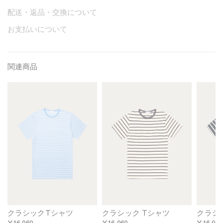
配送・返品・交換について
お支払いについて
関連商品
M
M
M
e
e
e
n
n
n
'
'
'
s
s
s
C
C
C
l
l
l
a
a
a
s
s
s
s
s
s
i
i
i
c
c
c
T
T
T
クラシックTシャツ
クラシック Tシャツ
クラシ
-
-
-