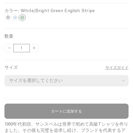
カラー:
White/Bright Green English Stripe
W
N
W
a
h
h
v
i
i
数量
y
t
t
{
{
数
/
e
e
{
{
量
W
/
p
p
/
h
A
r
r
サイズ
B
サイズガイド
i
z
o
o
t
u
r
d
d
u
u
e
r
i
c
c
E
e
g
t
t
n
B
}
}
h
g
l
}
}
t
l
u
カートに追加する
商品について
の
の
G
i
e
数
数
1900年代初頭、サンスペルは世界で初めて高級Tシャツを作り
r
量
量
s
E
ました。その後も完璧を追求し続け、ブランドを代表するア
を
を
h
n