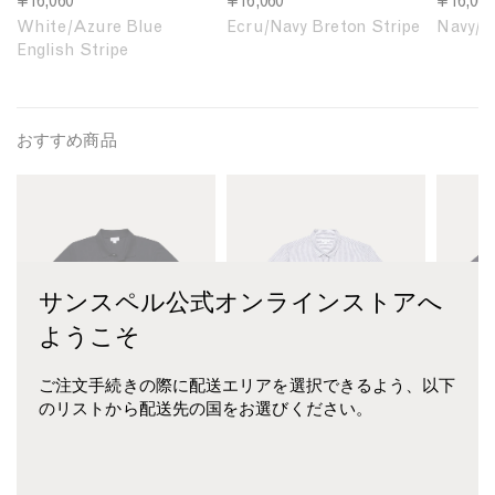
¥16,060
¥16,060
¥16,060
s
s
s
White/Azure Blue
Ecru/Navy Breton Stripe
Navy/E
h
h
h
English Stripe
i
i
i
r
r
r
t
t
t
i
i
i
おすすめ商品
n
n
n
M
M
M
W
E
N
e
e
e
h
c
a
n
n
n
i
r
v
'
'
'
t
u
y
s
s
s
e
/
/
サンスペル公式オンラインストアへ
P
S
S
/
N
E
i
h
e
A
a
c
ようこそ
q
o
a
z
v
r
u
r
I
u
y
u
ご注文手続きの際に配送エリアを選択できるよう、以下
é
t
s
r
B
B
のリストから配送先の国をお選びください。
P
S
l
e
r
r
o
l
a
B
e
e
l
e
n
l
t
t
ピケ ポロシャツ
半袖 リネン シャツ
シーア
o
e
d
u
o
o
¥24,310
¥34,540
ニット