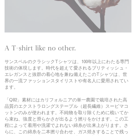
a
g
v
h
y
t
N
a
v
y
A T-shirt like no other.
サンスペルのクラシックTシャツは、100年以上にわたる専門
技術の体現します。時代を超えて愛されるブリティッシュ・
エレガンスと抜群の着心地を兼ね備えたこのTシャツは、世
界の一流ファッションスタイリストや有名人に愛用されてい
ます。
「Q82」素材にはカリフォルニアの単一農園で栽培された高
品質のエクストラロングステープル（超長繊維）スーピマコ
ットンのみが使われます。不純物を取り除くために梳いてか
ら束ね、強度と滑らかさが出るよう撚りをかけます。この工
程によって着用や洗濯でよれない綿糸が出来上がります。さ
らに、この綿糸を二本撚り合わせ、ガス焼きすることで残っ