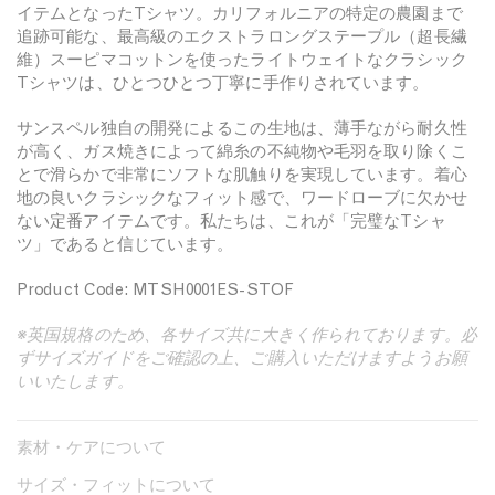
e
イテムとなったTシャツ。カリフォルニアの特定の農園まで
減
増
S
g
e
追跡可能な、最高級のエクストラロングステープル（超長繊
ら
や
t
l
維）スーピマコットンを使ったライトウェイトなクラシック
n
す
す
r
i
Tシャツは、ひとつひとつ丁寧に手作りされています。
E
i
s
n
サンスペル独自の開発によるこの生地は、薄手ながら耐久性
p
h
が高く、ガス焼きによって綿糸の不純物や毛羽を取り除くこ
g
e
S
とで滑らかで非常にソフトな肌触りを実現しています。着心
l
t
地の良いクラシックなフィット感で、ワードローブに欠かせ
r
i
ない定番アイテムです。私たちは、これが「完璧なTシャ
i
ツ」であると信じています。
s
p
h
Product Code: MTSH0001ES-STOF
e
S
※英国規格のため、各サイズ共に大きく作られております。必
t
ずサイズガイドをご確認の上、ご購入いただけますようお願
r
いいたします。
i
p
素材・ケアについて
e
サイズ・フィットについて