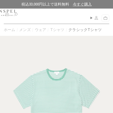
コ
閉
税込33,000円以上で送料無料
今すぐ購入
ン
じ
テ
る
メ
カ
ン
ニ
ー
ュ
ツ
ト
ホーム
メンズ
ウェア
Tシャツ
クラシックTシャツ
ー
に
進
む