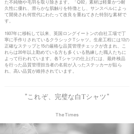
た不純物や毛羽を取り除きます。「Q82」素材は軽量かつ耐
久性に優れ、滑らかな肌触りを特徴とし、サンスペルによっ
て開発され何世代にわたって改良を重ねてきた特別な素材で
す。
1937年に移転して以来、英国ロングイートンの自社工場で丁
寧に手作りされているクラシックTシャツ。生産工程には12の
正確なステップと15の厳格な品質管理チェックが含まれ、こ
れらは20年以上勤めている方も多くいる熟練した職人たちに
よって行われています。各Tシャツの仕上げには、最終検品
を行った品質管理担当者の名前が入ったステッカーが貼ら
れ、高い品質が維持されています。
"これぞ、完璧な白Tシャツ"
The Times