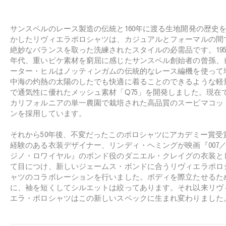
e
サンスペルのレース製造の伝統と160年に渡る生地開発の歴史
かしたリヴィエラポロシャツは、カジュアルとフォーマルの間
絶妙なバランスを取った洗練されたスタイルの必需品です。195
年代、重いピケ素材を窮屈に感じたサンスペル創始者の曾孫、
ーター・ヒルはノッティンガムの伝統的なレース編機を使って
中海の灼熱の太陽のしたでも快適に着ることのできるような軽
で通気性に優れたメッシュ素材「Q75」を開発しました。現在
カリフォルニアの単一農園で栽培された高品質のスーピマコッ
ンを採用しています。
それから50年後、不変だったこのポロシャツにアカデミー賞受
経験のある衣装デザイナー、リンディ・ヘミングが映画『007
ジノ・ロワイヤル』のボンド役のダニエル・クレイグの衣装と
て目につけ、新しいジェームス・ボンドに合うリヴィエラポロ
ャツのコラボレーションを行いました。ボディを際立たせるた
に、袖を短くしてシルエットは絞ってあります。それ以来リヴ
エラ・ポロシャツはこの新しいスペックに生まれ変わりました