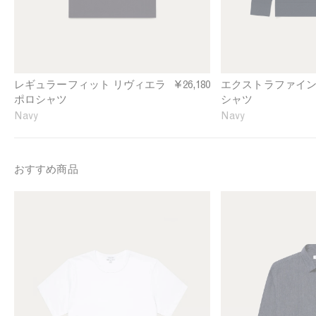
i
n
t
e
R
M
i
e
v
r
i
i
レギュラーフィット リヴィエラ
¥26,180
エクストラファイン
e
n
ポロシャツ
シャツ
r
o
Navy
Navy
a
K
P
n
o
i
l
t
おすすめ商品
o
t
S
e
M
M
h
d
e
e
i
P
n
n
r
o
'
'
t
l
s
s
i
o
S
L
n
S
i
i
N
h
n
n
a
i