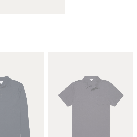
す
す
M
e
n
'
s
R
i
v
i
e
r
a
P