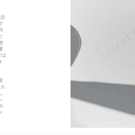
を活
で
0
ピ
地
量
では
ト
賞
／カ
し
シ
め
ィ
。