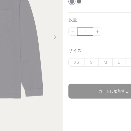
N
B
l
a
a
v
数量
c
y
{
{
数
k
{
{
量
p
p
r
r
サイズ
o
o
d
d
XS
S
M
L
u
u
c
c
t
t
}
}
}
}
カートに追加する
の
の
数
数
量
量
を
を
減
増
ら
や