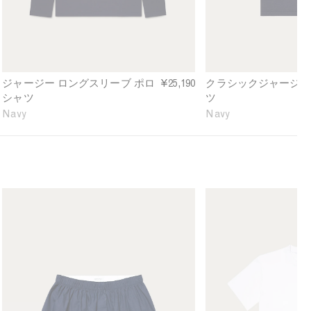
v
a
e
e
s
f
C
s
i
l
i
n
a
c
e
s
P
d
ジャージー ロングスリーブ ポロ
¥25,190
クラシックジャージー
s
o
シャツ
ツ
i
l
Navy
Navy
c
o
J
S
e
h
r
i
s
r
e
t
M
M
y
i
e
e
P
n
n
n
o
N
'
'
l
a
s
s
o
v
C
R
S
y
l
e
h
a
l
i