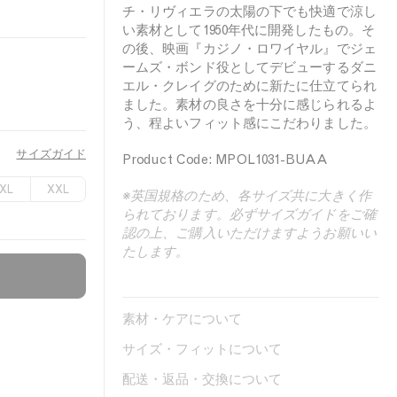
チ・リヴィエラの太陽の下でも快適で涼し
い素材として1950年代に開発したもの。そ
の後、映画『カジノ・ロワイヤル』でジェ
ームズ・ボンド役としてデビューするダニ
エル・クレイグのために新たに仕立てられ
ました。素材の良さを十分に感じられるよ
う、程よいフィット感にこだわりました。
サイズガイド
Product Code: MPOL1031-BUAA
XL
XXL
※英国規格のため、各サイズ共に大きく作
られております。必ずサイズガイドをご確
認の上、ご購入いただけますようお願いい
たします。
素材・ケアについて
サイズ・フィットについて
配送・返品・交換について