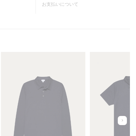
お支払いについて
M
M
e
e
n
n
'
'
s
s
L
J
o
e
n
r
g
s
S
e
l
y
u
e
C
n
e
l
d