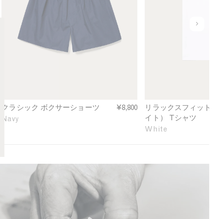
s
a
r
s
x
t
i
e
u
i
c
d
n
n
B
F
d
N
o
i
e
a
x
t
f
v
e
H
i
y
r
e
n
S
a
e
h
v
d
クラシック ボクサーショーツ
¥8,800
リラックスフィット（
o
y
イト） Tシャツ
Navy
r
w
White
t
e
i
i
n
g
N
h
a
t
v
T
y
-
s
h