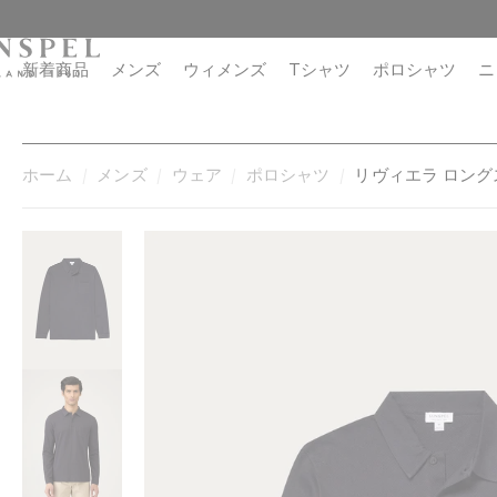
コ
閉
ン
じ
テ
る
新着商品
メンズ
ウィメンズ
Tシャツ
ポロシャツ
ニ
ン
ツ
に
進
ホーム
メンズ
ウェア
ポロシャツ
リヴィエラ ロング
む