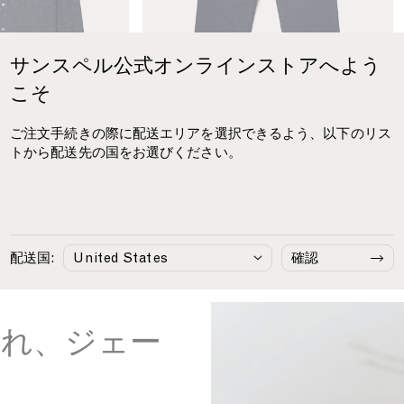
m
F
i
t
サンスペル公式オンラインストアへよう
C
こそ
h
i
ご注文手続きの際に配送エリアを選択できるよう、以下のリス
n
トから配送先の国をお選びください。
o
i
n
¥36,410
スリム チノ
¥33,660
N
Navy
a
v
配送国:
確認
y
され、ジェー
良