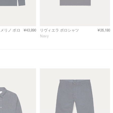
o
l
o
S
h
i
メリノ ポロ
¥43,890
リヴィエラ ポロシャツ
¥26,180
r
Navy
t
i
n
N
a
v
y
M
e
n
'
s
S
l
i