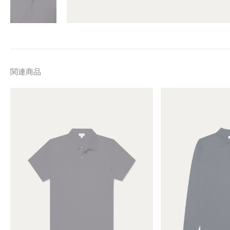
関連商品
M
M
e
e
n
n
'
'
s
s
R
E
e
x
g
t
u
r
l
a
a
-
r
F
F
i