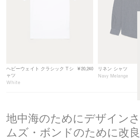
g
e
v
r
l
n
y
t
e
S
i
J
h
n
e
i
N
r
r
a
s
t
v
e
i
y
y
n
T
N
-
a
ヘビーウェイト クラシック Tシ
¥20,240
リネン シャツ
s
v
ャツ
Navy Melange
h
y
White
i
M
r
e
t
l
i
a
n
n
地中海のためにデザイン
W
g
h
e
ムズ・ボンドのために改
i
t