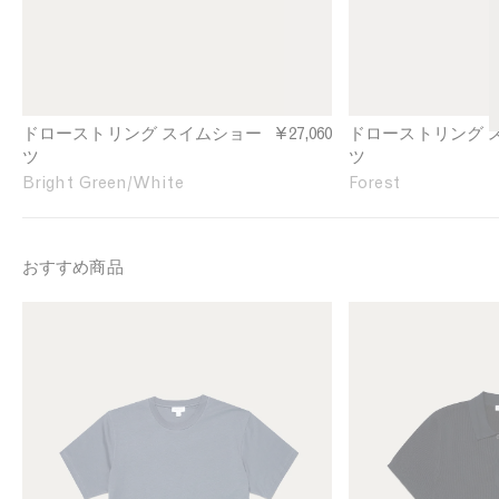
n
n
g
g
S
S
w
w
i
i
m
m
ドローストリング スイムショー
¥27,060
ドローストリング 
S
S
ツ
ツ
h
h
Bright Green/White
Forest
o
o
r
r
t
t
s
s
おすすめ商品
i
i
n
n
M
M
B
F
e
e
r
o
n
n
i
r
'
'
g
e
s
s
h
s
R
C
t
t
i
o
G
v
n
r