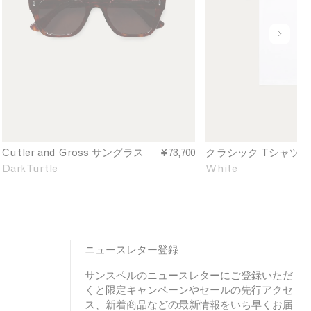
d
s
t
t
G
s
e
e
r
i
u
o
c
n
s
T
d
s
-
e
S
s
f
u
h
i
n
i
n
g
r
e
l
t
d
Cutler and Gross サングラス
¥73,700
クラシック Tシャツ
a
i
Dark Turtle
White
s
n
s
W
e
h
s
i
i
t
n
e
ニュースレター登録
D
サンスペルのニュースレターにご登録いただ
a
くと限定キャンペーンやセールの先行アクセ
r
ス、新着商品などの最新情報をいち早くお届
k