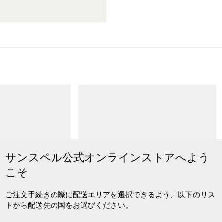
M
e
n
'
s
T
a
サンスペル公式オンラインストアへよう
i
こそ
l
o
r
ご注文手続きの際に配送エリアを選択できるよう、以下のリス
e
トから配送先の国をお選びください。
d