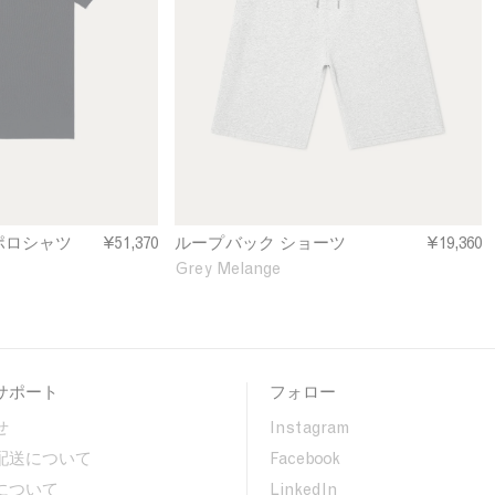
p
b
a
c
k
S
h
o
r
t
s
ポロシャツ
¥51,370
ループバック ショーツ
¥19,360
i
Grey Melange
n
G
r
e
y
サポート
フォロー
M
e
せ
Instagram
l
配送について
Facebook
a
n
について
LinkedIn