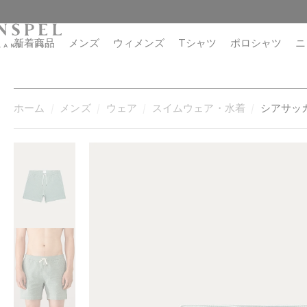
コ
閉
ン
じ
テ
る
新着商品
メンズ
ウィメンズ
Tシャツ
ポロシャツ
ニ
ン
ツ
に
進
ホーム
メンズ
ウェア
スイムウェア・水着
シアサッ
む