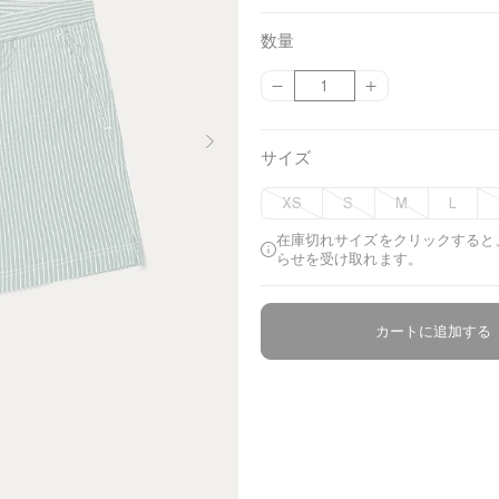
a
r
v
i
数量
y
g
{
{
数
/
h
{
{
量
W
p
p
t
h
r
r
サイズ
G
i
o
o
t
r
d
d
XS
S
M
L
u
u
e
e
c
c
在庫切れサイズをクリックすると
e
t
t
らせを受け取れます。
}
}
n
}
}
/
の
の
カートに追加する
W
数
数
h
量
量
を
を
i
減
増
t
ら
や
e
す
す