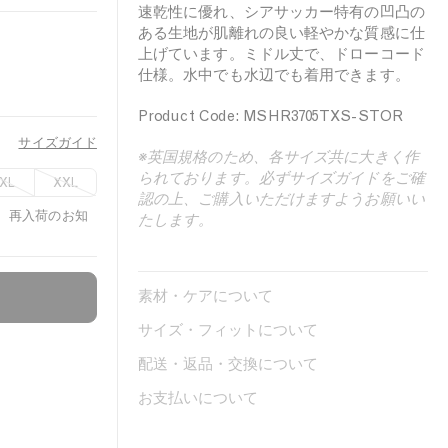
速乾性に優れ、シアサッカー特有の凹凸の
ある生地が肌離れの良い軽やかな質感に仕
上げています。ミドル丈で、ドローコード
仕様。水中でも水辺でも着用できます。
Product Code: MSHR3705TXS-STOR
サイズガイド
※英国規格のため、各サイズ共に大きく作
られております。必ずサイズガイドをご確
XL
XXL
認の上、ご購入いただけますようお願いい
、再入荷のお知
たします。
素材・ケアについて
サイズ・フィットについて
配送・返品・交換について
お支払いについて