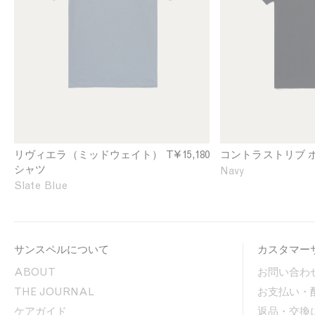
i
t
e
e
r
e
r
a
n
a
s
/
M
t
W
i
R
h
d
i
i
w
b
t
e
P
e
i
o
g
l
リヴィエラ（ミッドウェイト） T
¥15,180
コントラストリブ 
h
o
シャツ
Navy
t
S
Slate Blue
T
h
-
i
s
r
h
t
サンスペルについて
カスタマー
i
i
r
n
ABOUT
お問い合わ
t
N
THE JOURNAL
お支払い・
i
a
n
v
ケアガイド
返品・交換