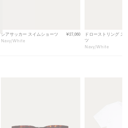
e
n
e
r
g
f
S
S
i
w
w
n
i
i
e
m
m
d
シアサッカー スイムショーツ
¥27,060
ドローストリング ス
S
S
ツ
Navy/White
h
h
Navy/White
o
o
r
r
t
t
s
s
i
i
n
n
C
M
N
N
u
e
a
a
t
n
v
v
l
'
y
y
e
s
/
/
r
C
W
W
a
l
h
h
n
a
i
i