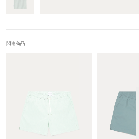
関連商品
M
M
e
e
n
n
'
'
s
s
D
D
r
r
a
a
w
w
s
s
t
t
r
r
i
i