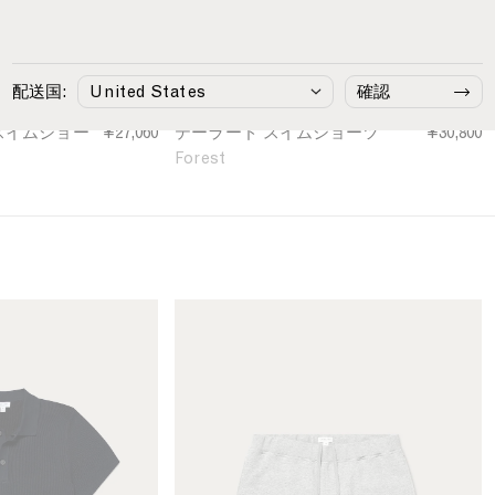
S
w
i
m
配送国:
確認
S
h
スイムショー
¥27,060
テーラード スイムショーツ
¥30,800
o
Forest
r
t
s
i
n
F
o
M
r
e
e
n
s
'
t
s
L
o
o