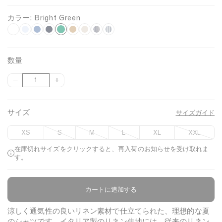
カラー:
Bright Green
B
W
L
C
N
W
H
S
W
h
i
o
a
a
a
k
h
r
i
g
o
v
l
z
y
i
i
数量
t
h
l
y
n
e
B
t
g
{
{
数
e
t
B
M
u
l
l
e
h
{
{
量
B
l
e
t
w
u
/
p
p
t
l
u
l
o
e
N
r
r
サイズ
G
サイズガイド
u
e
a
o
/
a
o
o
e
n
d
N
v
r
d
d
XS
S
M
L
XL
XXL
u
u
g
a
y
e
c
c
在庫切れサイズをクリックすると、再入荷のお知らせを受け取れま
e
v
e
t
t
す。
y
}
}
n
}
}
の
の
カートに追加する
商品について
数
数
量
量
涼しく通気性の良いリネン素材で仕立てられた、理想的な夏
を
を
のシャツです。イタリア製のリネン生地には、従来のリネン