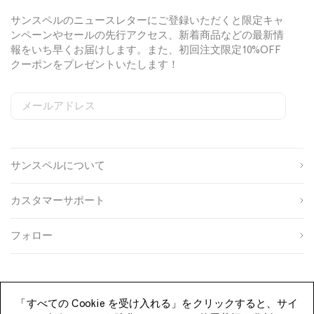
e
a
r
i
P
e
サンスペルのニュースレターにご登録いただくと限定キャ
g
o
s
ンペーンやセールの先行アクセス、新着商品などの最新情
h
l
t
報をいち早くお届けします。また、初回注文限定10%OFF
t
o
クーポンをプレゼントいたします！
T
S
-
h
s
i
メールアドレス
S
W
C
h
r
i
e
o
i
t
姓
g
b
u
r
i
n
s
n
t
n
サンスペルについて
u
i
t
名
i
N
p
t
r
n
a
s
e
y
カスタマーサポート
o
S
I
W
v
生
u
i
D
h
y
年
r
g
フォロー
i
月
c
n
性
t
日
e
u
別
e
p
登録する
「すべての Cookie を受け入れる」をクリックすると、サイ