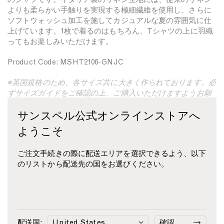
減
増
よりも柔らかい手触りを実現する極細繊維を使用し、さらに
ら
や
ソフトウォッシュ加工を施してカジュアルな夏の雰囲気に仕
上げています。1枚で着るのはもちろん、Tシャツの上に羽織
す
す
ってもお楽しみいただけます。
Product Code: MSHT2106-GNJC
※英国規格のため、各サイズ共に大きく作られております。必
ずサイズガイドをご確認の上、ご購入いただけますようお願
いいたします。
サンスペル公式オンラインストアへ
ようこそ
素材・ケアについて
サイズ・フィットについて
ご注文手続きの際に配送エリアを選択できるよう、以下
のリストから配送先の国をお選びください。
配送・返品・交換について
お支払いについて
関連商品
配送国:
確認