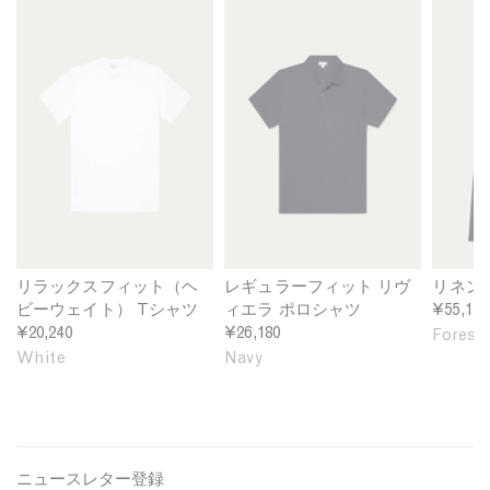
M
M
M
L
L
h
e
e
e
i
i
t
n
n
n
n
n
B
'
'
'
e
e
l
s
s
s
n
n
u
R
R
L
S
S
e
e
e
i
h
h
l
g
n
i
i
a
u
e
r
r
x
l
n
t
t
e
a
T
i
i
d
r
r
n
n
F
F
o
W
L
リラックスフィット（ヘ
レギュラーフィット リヴ
リネン
i
i
u
h
i
ビーウェイト） Tシャツ
ィエラ ポロシャツ
¥55,110
t
t
s
i
g
¥20,240
¥26,180
Forest
H
R
e
t
h
White
Navy
e
i
r
e
t
a
v
i
B
v
i
n
l
y
e
F
u
w
r
o
e
ニュースレター登録