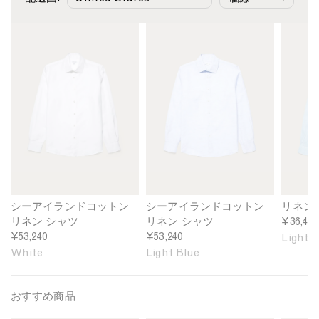
M
M
M
e
e
e
n
n
n
'
'
'
s
s
s
S
S
L
e
e
i
a
a
n
I
I
e
s
s
n
l
l
S
a
a
h
n
n
i
シーアイランドコットン
シーアイランドコットン
リネン
d
d
r
リネン シャツ
リネン シャツ
¥36,410
C
C
t
¥53,240
¥53,240
Light B
o
o
i
White
Light Blue
t
t
n
t
t
L
o
o
i
おすすめ商品
n
n
g