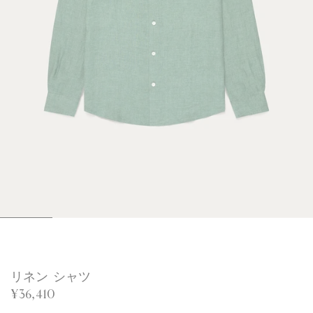
1
2
3
4
5
6
/
/
/
/
/
/
6
6
6
6
6
6
リネン シャツ
¥36,410