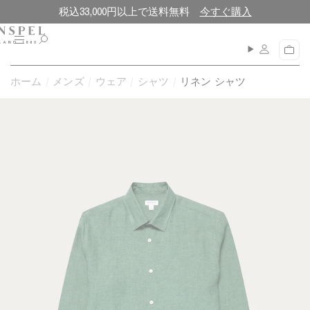
コ
閉
税込33,000円以上で送料無料
今すぐ購入
ン
じ
テ
る
メ
カ
ン
ニ
ー
ュ
ツ
ト
ホーム
メンズ
ウェア
シャツ
リネン シャツ
ー
に
進
む