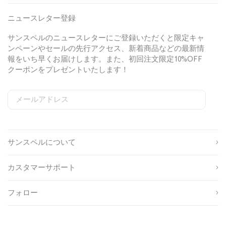
n
d
K
M
S
n
ニュースレター登録
i
h
i
d
i
t
サンスペルのニュースレターにご登録いただくと限定キャ
n
r
T
ンペーンやセールの先行アクセス、新着商品などの最新情
i
t
-
報をいち早くお届けします。また、初回注文限定10%OFF
g
i
s
クーポンをプレゼントいたします！
h
n
h
t
W
i
N
h
r
メールアドレス
S
W
C
a
i
t
i
e
o
v
t
i
姓
g
b
u
y
e
n
n
s
n
/
L
サンスペルについて
u
i
t
名
N
i
p
t
r
a
g
s
e
y
カスタマーサポート
o
S
I
v
h
生
u
i
D
y
t
年
r
g
フォロー
N
月
c
n
性
a
日
e
u
別
v
p
y