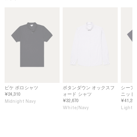
w
s
n
M
M
M
e
h
U
e
e
e
i
i
n
n
n
n
g
r
d
'
'
'
h
t
y
s
s
s
t
i
e
P
B
S
T
n
d
i
u
e
-
U
q
t
a
s
n
u
t
I
h
d
é
o
s
i
y
P
n
l
r
e
o
D
a
t
d
l
o
n
i
ピケ ポロシャツ
ボタンダウン オックスフ
シーア
o
w
d
n
¥24,310
ォード シャツ
ニット
S
n
C
U
¥32,670
¥41,250
Midnight Navy
h
O
o
n
White/Navy
Light 
i
x
t
d
r
f
t
y
t
o
o
e
i
r
n
d