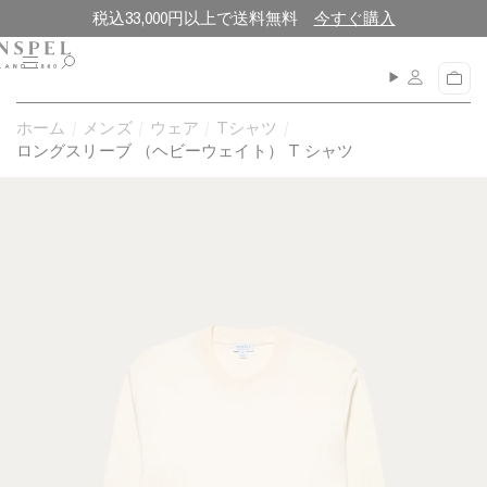
コ
閉
税込33,000円以上で送料無料
今すぐ購入
ン
じ
テ
る
メ
カ
ン
ニ
ー
ュ
ツ
ト
ホーム
メンズ
ウェア
Tシャツ
ー
に
ロングスリーブ （ヘビーウェイト） T シャツ
進
む