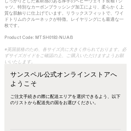
しっかりとした素材感のある厚手のヘビーウェイト長袖Tシ
を
を
ャツ。特別なカーボンブラッシング加工により、柔らかく上
減
増
質な肌触りに仕上げています。リラックスフィットで、ワイ
ら
や
ドトリムのクルーネックが特徴。レイヤリングにも最適な一
す
す
枚です。
Product Code: MTSH0182-NUAB
※英国規格のため、各サイズ共に大きく作られております。必
ずサイズガイドをご確認の上、ご購入いただけますようお願
いいたします。
サンスペル公式オンラインストアへ
素材・ケアについて
ようこそ
サイズ・フィットについて
ご注文手続きの際に配送エリアを選択できるよう、以下
配送・返品・交換について
のリストから配送先の国をお選びください。
お支払いについて
関連商品