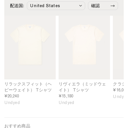
配送国:
確認
M
M
M
e
e
e
n
n
n
'
'
'
s
s
s
R
U
C
e
n
l
l
d
a
a
y
s
x
e
s
e
d
i
d
R
c
F
i
T
リラックスフィット（ヘ
リヴィエラ（ミッドウェ
クラシ
i
v
-
ビーウェイト） Tシャツ
イト） Tシャツ
¥16,060
t
i
s
¥20,240
¥15,180
Undye
H
e
h
Undyed
Undyed
e
r
i
a
a
r
v
T
t
y
-
i
おすすめ商品