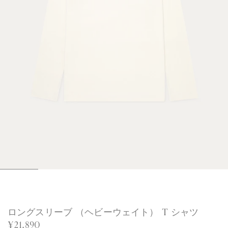
1
2
3
4
5
6
/
/
/
/
/
/
6
6
6
6
6
6
ロングスリーブ （ヘビーウェイト） T シャツ
¥21,890