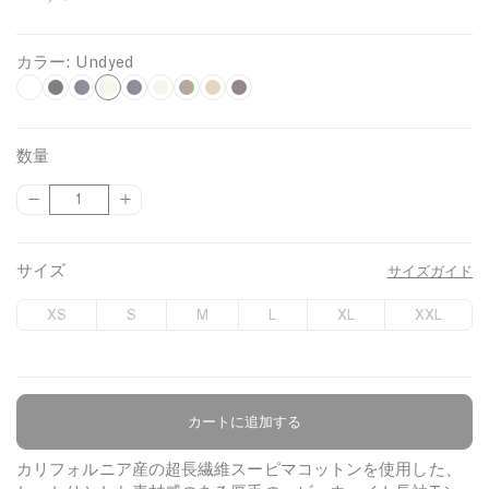
カラー:
Undyed
U
W
B
N
M
S
L
D
B
h
l
a
i
w
o
a
a
n
i
a
v
d
a
d
r
k
d
数量
t
c
y
n
n
e
k
e
y
{
{
数
e
k
i
s
n
B
l
e
{
{
量
g
d
G
e
i
p
p
d
h
o
r
i
t
r
r
サイズ
サイズガイド
t
w
e
g
e
o
o
N
n
e
e
d
d
XS
S
M
L
XL
XXL
u
u
a
n
c
c
v
t
t
y
}
}
}
}
カートに追加する
商品について
の
の
数
数
カリフォルニア産の超長繊維スーピマコットンを使用した、
量
量