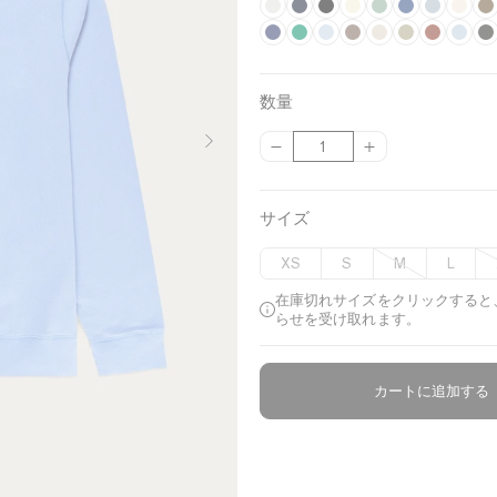
G
N
B
U
T
C
P
S
L
r
I
a
B
l
P
n
D
h
H
l
P
o
R
w
F
o
D
e
n
v
r
a
a
d
a
y
a
e
i
w
u
a
r
d
a
y
k
y
i
c
s
y
r
m
z
a
s
d
s
n
o
e
r
数量
M
B
g
k
t
e
k
e
e
r
t
e
t
s
s
n
k
{
{
数
e
l
h
e
d
C
l
N
a
r
d
t
G
G
{
{
量
l
u
t
l
e
w
i
c
B
o
B
r
r
p
p
a
e
G
B
d
o
g
h
l
w
l
e
e
r
r
サイズ
n
r
l
a
o
h
i
u
n
u
e
e
o
o
g
e
u
r
d
t
o
e
e
n
n
d
d
XS
S
M
L
u
u
e
e
e
c
c
在庫切れサイズをクリックすると
n
t
t
らせを受け取れます。
}
}
}
}
の
の
カートに追加する
数
数
量
量
を
を
減
増