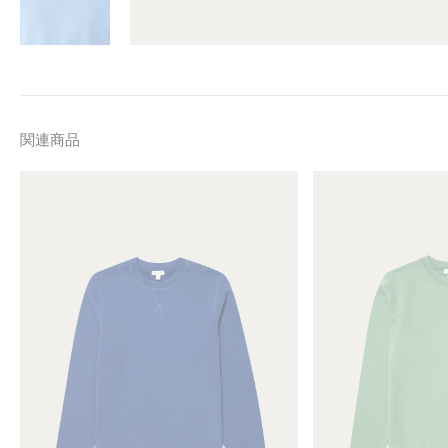
関連商品
M
M
e
e
n
n
'
'
s
s
L
L
o
o
o
o
p
p
b
b
a
a
c
c
k
k