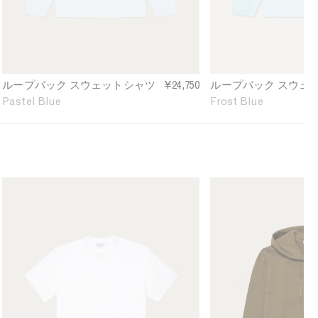
S
S
e
w
w
f
i
e
e
n
a
a
e
t
t
d
s
s
ループバック スウェットシャツ
¥24,750
ループバック スウェ
h
h
Pastel Blue
Frost Blue
i
i
r
r
t
t
i
i
n
n
P
F
M
M
a
r
e
e
s
o
n
n
t
s
'
'
e
t
s
s
l
B
R
L
B
l
e
o
l
u
l
o
u
e
a
p
e