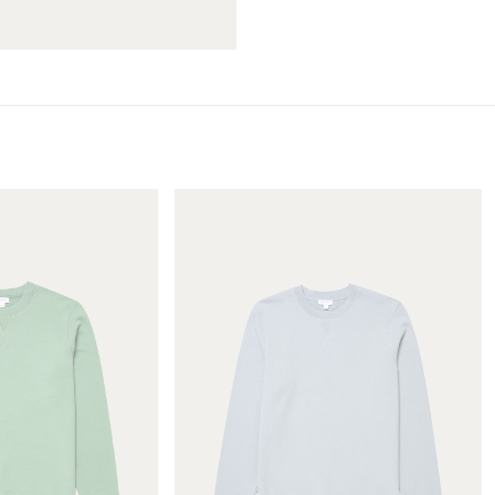
ら
や
す
す
M
e
n
'
s
L
o
o
p
b
a
c
k