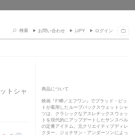
検索
お問い合わせ
/JPY
ログイン
カ
ー
ト
商品について
ェットシャ
映画『F1®／エフワン』でブラッド・ピッ
トが着用したループバックスウェットシャ
ツは、クラシックなアスレチックスウェッ
トを現代的にアップデートしたサンスペル
の定番アイテム。元クリエイティブディレ
クター、ジョナサン・アンダーソンによっ