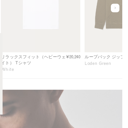
x
b
e
a
u
d
c
n
F
k
d
i
Z
e
t
i
f
H
p
i
e
H
n
a
o
e
v
o
d
リラックスフィット（ヘビーウェ
¥20,240
ループバック ジップ
y
d
イト） Tシャツ
Loden Green
w
i
White
e
e
i
i
g
n
h
L
t
o
T
d
-
e
s
n
h
G
i
r