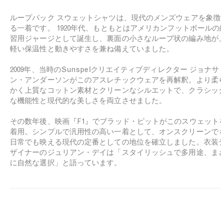
e
ループバック スウェットシャツは、現代のメンズウェアを象徴
る一着です。 1920年代、もともとはアメリカンフットボールの
習用ジャージとして誕生し、裏面の小さなループ状の編み地が
軽い保温性と動きやすさを兼ね備えていました。
2009年、当時のSunspelクリエイティブディレクター ジョナサ
ン・アンダーソンがこのアスレチックウェアを再解釈。より柔
かく上質なコットン素材とクリーンなシルエットで、クラシッ
な機能性と現代的な美しさを両立させました。
その数年後、映画『F1』でブラッド・ピットがこのスウェット
着用。シンプルで汎用性の高い一着として、オンスクリーンで
日常でも映える現代の定番としての地位を確立しました。衣装
ザイナーのジュリアン・デイは「スタイリッシュで多用途、ま
に自然な選択」と語っています。