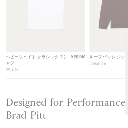
l
b
e
a
J
c
e
k
r
Z
s
i
e
p
y
H
T
o
-
o
ヘビーウェイト クラシック Tシ
¥20,240
ループバック ジッ
s
d
ャツ
Bakelite
h
i
White
i
e
r
i
t
n
i
B
n
a
Designed for Performance
W
k
h
e
Brad Pitt
i
l
t
i
e
t