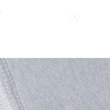
"
右
に
ス
ラ
イ
ド