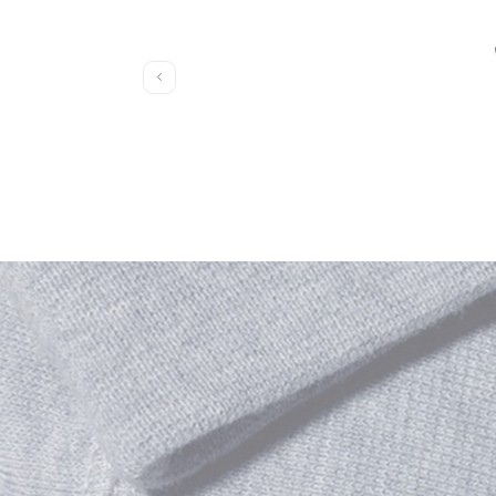
左
に
ス
ラ
イ
ド