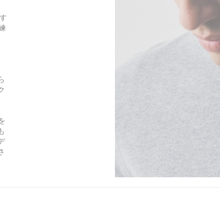
F
す
a
練
b
、
r
i
c
i
ら
n
ク
B
l
u
を
e
も
T
デ
u
さ
l
i
p