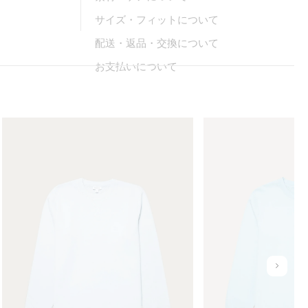
サイズ・フィットについて
配送・返品・交換について
お支払いについて
M
M
e
e
n
n
'
'
s
s
L
L
o
o
o
o
p
p
b
b
a
a
u
c
c
n
k
k
d