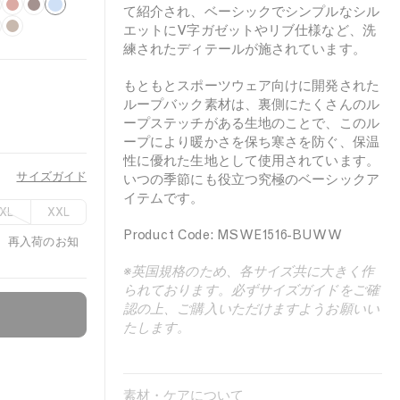
A
D
B
て紹介され、ベーシックでシンプルなシル
a
B
a
エットにV字ガゼットやリブ仕様など、洗
z
練されたディテールが施されています。
r
a
k
u
k
r
e
r
もともとスポーツウェア向けに開発された
T
k
l
ループバック素材は、裏側にたくさんのル
e
o
i
ープステッチがある生地のことで、このル
B
b
t
ープにより暖かさを保ち寒さを防ぐ、保温
l
a
e
性に優れた生地として使用されています。
サイズガイド
c
いつの季節にも役立つ究極のベーシックア
u
イテムです。
c
e
XL
XXL
o
Product Code: MSWE1516-BUWW
、再入荷のお知
※英国規格のため、各サイズ共に大きく作
られております。必ずサイズガイドをご確
認の上、ご購入いただけますようお願いい
たします。
素材・ケアについて