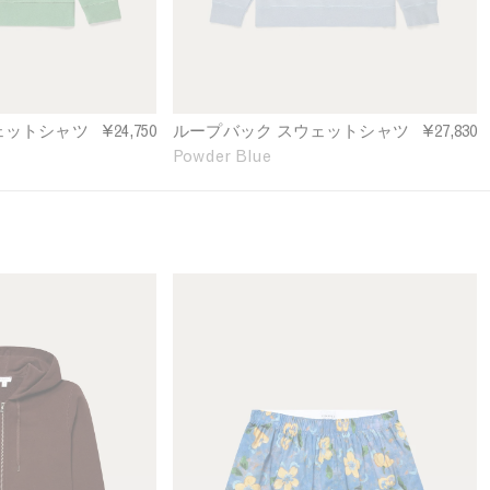
S
w
e
a
t
s
ェットシャツ
¥24,750
ループバック スウェットシャツ
¥27,830
h
Powder Blue
i
r
t
i
n
P
M
o
e
w
n
d
'
e
s
r
C
B
l
l
a
u
s
e