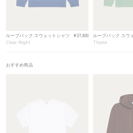
S
S
w
w
e
e
a
a
t
t
s
s
ループバック スウェットシャツ
¥27,830
ループバック スウ
h
h
Clear Night
Thyme
i
i
r
r
t
t
i
i
おすすめ商品
n
n
C
T
M
M
l
h
e
e
e
y
n
n
a
m
'
'
r
e
s
s
N
S
L
i
i
o
g
n
o
h
g
p
t