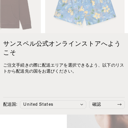
s
i
c
B
o
x
e
サンスペル公式オンラインストアへよう
r
S
こそ
h
プパーカー
¥38,390
リバティプリント ボクサーショ
¥14,080
o
ーツ
ご注文手続きの際に配送エリアを選択できるよう、以下のリス
r
Blue Tulip
トから配送先の国をお選びください。
t
i
n
L
i
, Worn by
b
配送国:
確認
e
r
t
y