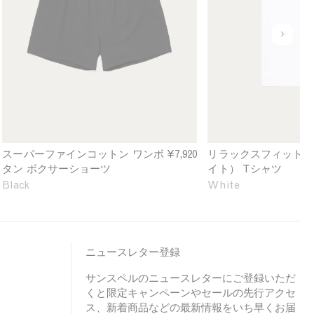
e
a
r
x
f
e
u
i
d
n
n
F
d
e
i
e
C
t
f
o
H
i
t
e
n
t
a
e
o
v
d
スーパーファインコットン ワンボ
¥7,920
リラックスフィット（
n
y
タン ボクサーショーツ
イト） Tシャツ
O
w
Black
White
n
e
e
i
-
g
B
h
u
t
ニュースレター登録
t
T
サンスペルのニュースレターにご登録いただ
t
-
くと限定キャンペーンやセールの先行アクセ
o
s
ス、新着商品などの最新情報をいち早くお届
n
h