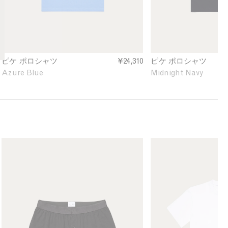
o
o
e
S
S
f
h
h
i
i
i
n
r
r
e
t
t
d
ピケ ポロシャツ
¥24,310
ピケ ポロシャツ
i
i
Azure Blue
Midnight Navy
n
n
A
M
z
i
u
d
r
n
e
i
B
g
M
M
l
h
e
e
u
t
n
n
e
N
'
'
a
s
s
v
S
R
y
u
e
p
l