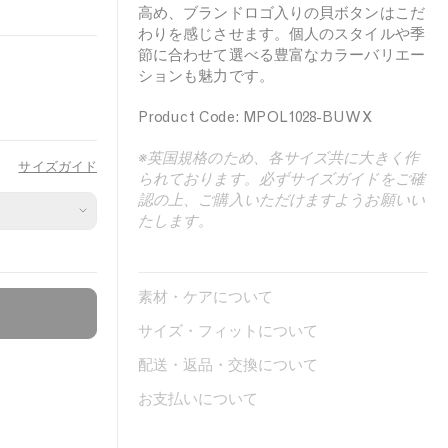
a
r
n
高め、ブランドロゴ入りの貝ボタンはこだ
u
i
k
わりを感じさせます。個人のスタイルや季
r
g
節に合わせて選べる豊富なカラーバリエー
B
e
h
ションも魅力です。
l
l
t
u
Product Code: MPOL1028-BUWX
G
e
r
※英国規格のため、各サイズ共に大きく作
サイズガイド
e
られております。必ずサイズガイドをご確
e
認の上、ご購入いただけますようお願いい
n
たします。
素材・ケアについて
サイズ・フィットについて
配送・返品・交換について
お支払いについて