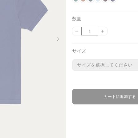
a
F
l
B
h
D
l
F
l
B
o
M
n
o
z
v
o
a
r
i
a
a
r
e
a
w
i
t
d
u
y
r
c
o
t
r
t
o
a
k
d
d
h
e
r
数量
e
k
n
e
k
e
s
r
e
e
n
r
n
e
{
{
数
s
z
P
B
t
N
l
r
i
a
G
B
{
{
量
t
e
e
l
B
i
i
B
g
c
r
l
p
p
t
u
l
g
t
l
h
i
e
u
r
r
サイズ
r
e
u
h
e
u
t
t
e
e
o
o
o
e
t
e
N
e
n
d
d
u
u
l
a
c
c
v
t
t
y
}
}
}
}
カートに追加する
の
の
数
数
量
量
を
を
減
増
ら
や