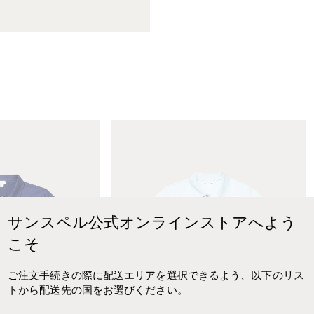
す
す
M
e
n
'
s
P
i
サンスペル公式オンラインストアへよう
q
こそ
u
é
P
ご注文手続きの際に配送エリアを選択できるよう、以下のリス
o
トから配送先の国をお選びください。
l