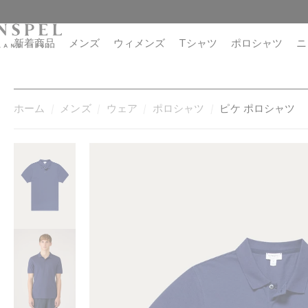
コ
閉
ン
じ
テ
る
新着商品
メンズ
ウィメンズ
Tシャツ
ポロシャツ
ニ
ン
ツ
に
進
ホーム
メンズ
ウェア
ポロシャツ
ピケ ポロシャツ
む