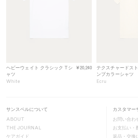
g
t
e
l
u
e
r
J
e
e
d
r
S
s
t
e
r
y
i
T
p
-
e
ヘビーウェイト クラシック Tシ
¥20,240
テクスチャードスト
s
C
ャツ
ンプカラーシャツ
h
a
White
Ecru
i
m
r
p
t
C
i
o
サンスペルについて
カスタマー
n
l
W
l
ABOUT
お問い合わ
h
a
THE JOURNAL
お支払い・
i
r
t
S
ケアガイド
返品・交換