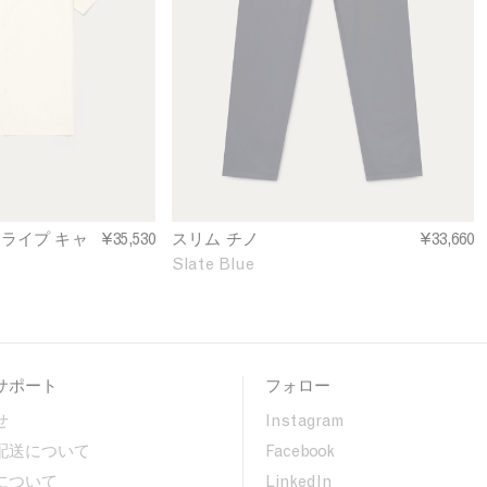
m
F
i
t
C
h
i
n
o
i
n
ライプ キャ
¥35,530
スリム チノ
¥33,660
S
Slate Blue
l
a
t
e
B
サポート
フォロー
l
u
せ
Instagram
e
配送について
Facebook
について
LinkedIn