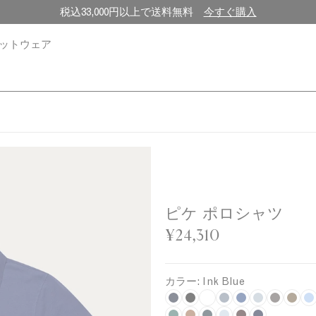
税込33,000円以上で送料無料
今すぐ購入
ットウェア
ピケ ポロシャツ
¥24,310
カラー:
Ink Blue
N
B
W
S
C
P
A
L
A