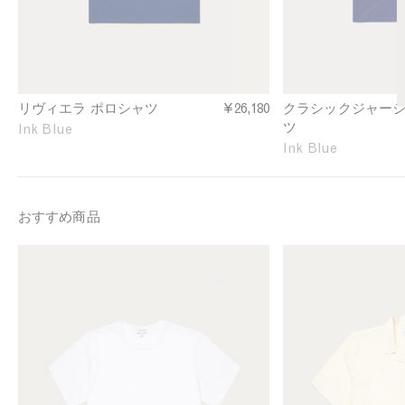
o
e
l
r
o
s
S
e
h
y
i
P
リヴィエラ ポロシャツ
¥26,180
クラシックジャージ
r
o
ツ
Ink Blue
t
l
Ink Blue
i
o
n
S
I
h
n
i
おすすめ商品
k
r
B
t
M
M
l
i
e
e
u
n
n
n
e
I
'
'
n
s
s
k
S
T
B
i
e
l
n
x
u