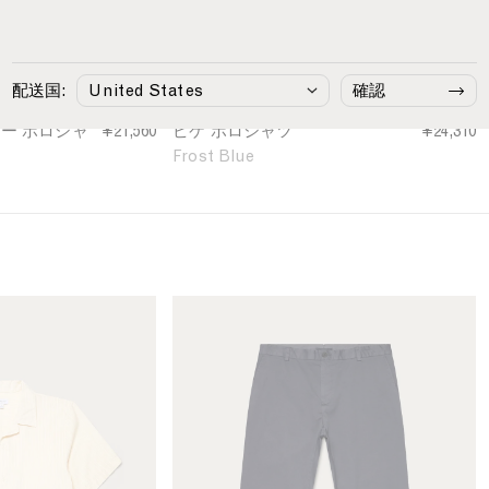
o
S
h
i
配送国:
確認
r
t
ー ポロシャ
¥21,560
ピケ ポロシャツ
¥24,310
i
Frost Blue
n
F
r
o
s
t
B
M
l
e
u
n
e
'
s
S
l
i