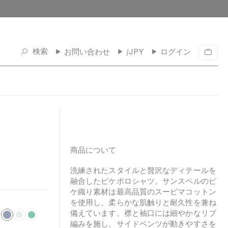
検索
お問い合わせ
/JPY
ログイン
カ
ー
ト
商品について
洗練されたスタイルと贅沢なディテールを
融合したピケポロシャツ。サンスペルのピ
ケ織り素材は最高品質のスーピマコットン
を使用し、柔らかな肌触りと耐久性を兼ね
備えています。襟と袖口には細やかなリブ
I
L
B
編みを施し、サイドベンツが動きやすさを