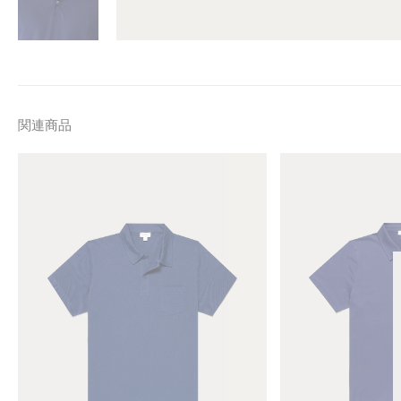
関連商品
M
M
e
e
n
n
'
'
s
s
R
C
i
l
v
a
i
s
e
s
r
i
a
c
P
J