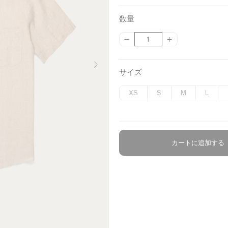
h
i
o
r
h
h
a
i
g
o
i
i
i
z
数量
t
h
l
g
t
t
e
{
{
数
e
t
B
h
e
e
l
{
{
量
B
l
t
/
/
p
p
w
l
u
G
N
D
r
r
サイズ
o
u
e
r
a
a
o
o
e
e
v
r
o
d
d
XS
S
M
L
u
u
e
y
k
d
c
c
n
C
t
t
h
}
}
o
}
}
カートに追加する
c
の
の
o
数
数
量
量
l
を
を
a
減
増
t
ら
や
e
す
す