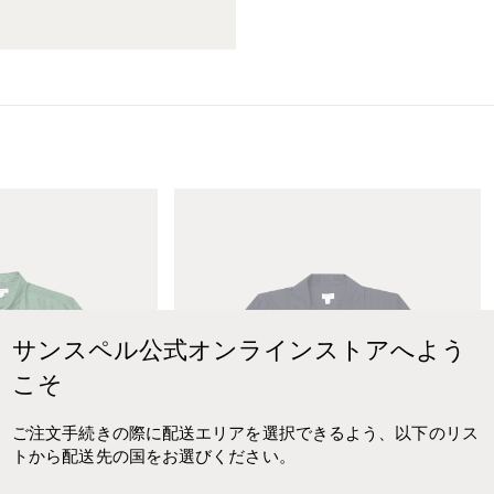
M
e
n
'
s
T
e
サンスペル公式オンラインストアへよう
x
こそ
t
u
r
ご注文手続きの際に配送エリアを選択できるよう、以下のリス
e
トから配送先の国をお選びください。
d