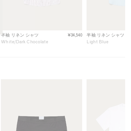
e
e
e
v
v
f
e
e
i
L
L
n
i
i
e
n
n
d
半袖 リネン シャツ
¥34,540
半袖 リネン シャツ
e
e
White/Dark Chocolate
Light Blue
n
n
S
S
h
h
i
i
r
r
t
t
i
i
M
M
n
n
e
e
W
L
n
n
h
i
'
'
i
g
s
s
t
h
S
R
e
t
e
e
/
B
a
l
D
l