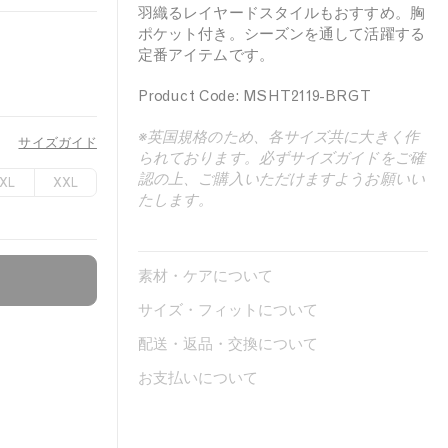
羽織るレイヤードスタイルもおすすめ。胸
ポケット付き。シーズンを通して活躍する
定番アイテムです。
Product Code: MSHT2119-BRGT
※英国規格のため、各サイズ共に大きく作
サイズガイド
られております。必ずサイズガイドをご確
認の上、ご購入いただけますようお願いい
XL
XXL
たします。
素材・ケアについて
サイズ・フィットについて
配送・返品・交換について
お支払いについて