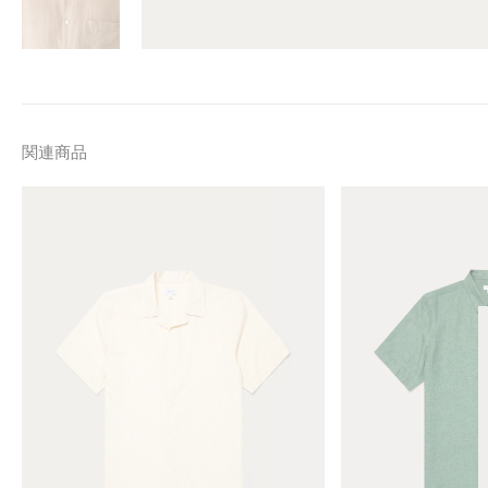
関連商品
M
M
e
e
n
n
'
'
s
s
T
S
e
h
x
o
t
r
u
t
r
S
e
l
d
e