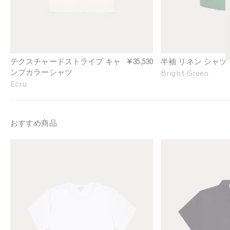
S
e
t
v
r
e
i
L
p
i
e
n
テクスチャードストライプ キャ
¥35,530
半袖 リネン シャツ
C
e
ンプカラーシャツ
Bright Green
a
n
Ecru
m
S
p
h
C
i
o
r
おすすめ商品
l
t
l
i
M
M
a
n
e
e
r
B
n
n
S
r
'
'
h
i
s
s
i
g
S
R
r
h
i
e
t
t
n
g
i
G