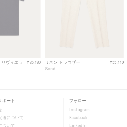
e
n
n
N
T
a
r
v
o
y
u
s
e
r
i
n
 リヴィエラ
¥26,180
リネン トラウザー
¥55,110
S
Sand
a
n
d
サポート
フォロー
せ
Instagram
配送について
Facebook
について
LinkedIn