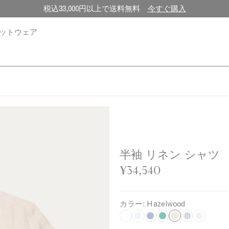
税込33,000円以上で送料無料
今すぐ購入
ットウェア
半袖 リネン シャツ
¥34,540
カラー:
Hazelwood
H
W
L
C
B
W
W