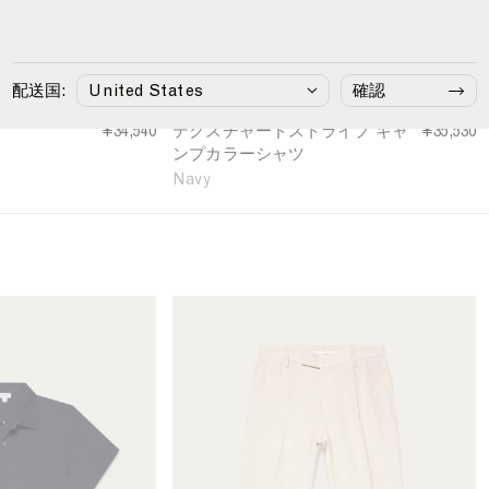
S
t
r
i
配送国:
確認
p
e
¥34,540
テクスチャードストライプ キャ
¥35,530
C
ンプカラーシャツ
a
Navy
m
p
C
o
l
l
M
a
e
r
n
S
'
h
s
i
L
r
i
t
n
i