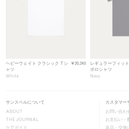
g
u
n
r
l
l
E
e
e
a
c
e
J
r
r
n
e
F
u
r
i
s
t
e
R
y
i
T
v
-
i
ヘビーウェイト クラシック Tシ
¥20,240
レギュラーフィット
s
e
ャツ
ポロシャツ
h
r
White
Navy
i
a
r
P
t
o
i
l
サンスペルについて
カスタマー
n
o
W
S
ABOUT
お問い合わ
h
h
THE JOURNAL
お支払い・
i
i
t
r
ケアガイド
返品・交換