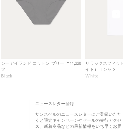
I
a
a
u
s
x
r
e
l
e
u
k
a
d
n
C
n
F
d
h
d
i
e
o
C
t
f
c
o
H
i
o
t
e
n
l
t
a
e
a
o
v
d
シーアイランド コットン ブリー
¥11,220
リラックスフィット（
t
n
y
フ
イト） Tシャツ
e
B
w
Black
White
r
e
i
i
e
g
f
h
s
t
ニュースレター登録
i
T
サンスペルのニュースレターにご登録いただ
n
-
くと限定キャンペーンやセールの先行アクセ
B
s
ス、新着商品などの最新情報をいち早くお届
l
h