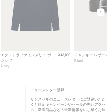
r
t
k
a
h
-
e
u
F
r
n
i
B
d
n
e
e
e
l
f
M
t
i
e
i
n
r
n
e
i
B
d
エクストラファインメリノ ポロ
¥43,890
チャンキー レザー ベ
n
l
シャツ
Black
o
a
Navy
K
c
n
k
i
t
t
ニュースレター登録
e
サンスペルのニュースレターにご登録いただ
d
くと限定キャンペーンやセールの先行アクセ
P
ス、新着商品などの最新情報をいち早くお届
o