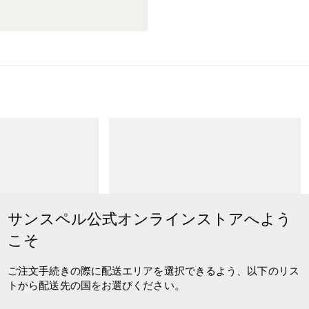
M
e
n
'
s
T
e
サンスペル公式オンラインストアへよう
n
こそ
n
i
s
ご注文手続きの際に配送エリアを選択できるよう、以下のリス
S
トから配送先の国をお選びください。
h