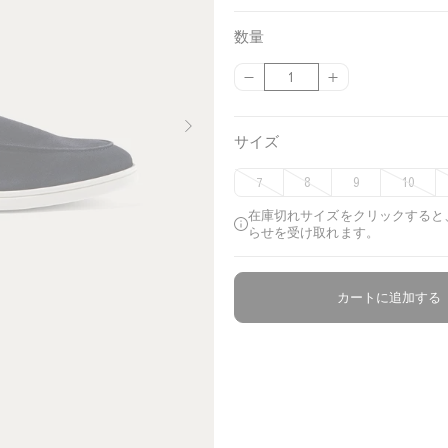
a
a
n
v
数量
d
y
{
{
数
{
{
量
p
p
r
r
サイズ
o
o
d
d
7
8
9
10
u
u
c
c
在庫切れサイズをクリックすると
t
t
らせを受け取れます。
}
}
}
}
の
の
カートに追加する
数
数
量
量
を
を
減
増
ら
や
す
す