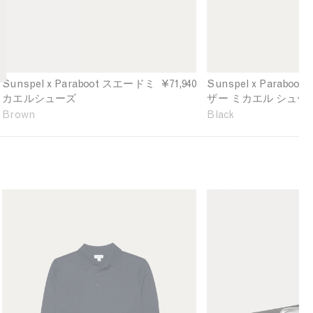
M
e
e
i
d
f
c
L
i
h
e
n
a
a
e
e
t
d
Sunspel x Paraboot スエードミ
¥71,940
Sunspel x Parabo
l
h
カエルシューズ
ザー ミカエル シュー
i
e
Brown
Black
n
r
B
M
r
i
o
c
w
h
n
a
M
M
e
e
e
l
n
n
i
'
'
n
s
s
B
E
L
l
x
e
a
t
a
c