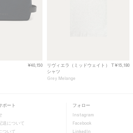
i
e
r
a
T
-
s
h
i
r
t
¥40,150
リヴィエラ（ミッドウェイト） T
¥15,180
i
シャツ
n
Grey Melange
G
r
e
y
サポート
フォロー
M
e
せ
Instagram
l
配送について
Facebook
a
n
について
LinkedIn