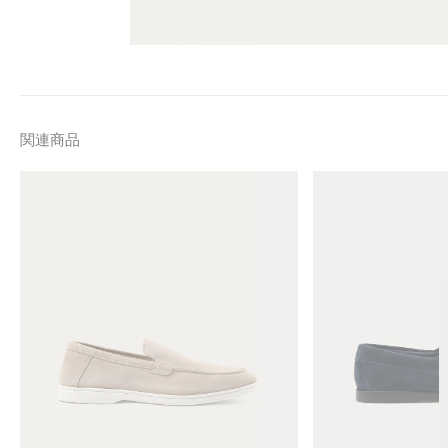
関連商品
M
M
e
e
n
n
'
'
s
s
S
M
u
o
e
c
d
c
e
a
L
s
o
i
a
n