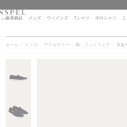
コ
閉
ン
じ
テ
る
新着商品
メンズ
ウィメンズ
Tシャツ
ポロシャツ
ニ
ン
ツ
に
進
ホーム
メンズ
アクセサリー
靴・フットウェア
スエ
む