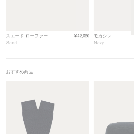
f
i
e
n
r
N
i
a
n
v
S
y
スエード ローファー
¥42,020
モカシン
a
Sand
Navy
n
d
おすすめ商品
M
W
e
a
n
s
'
h
s
b
C
a
a
g
s
i