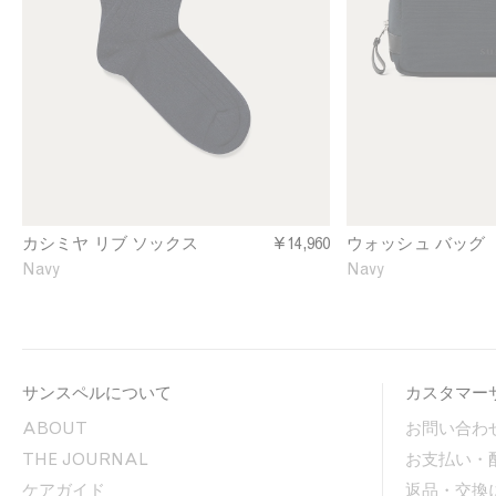
h
n
m
N
e
a
r
v
e
y
R
i
b
b
e
d
カシミヤ リブ ソックス
¥14,960
ウォッシュ バッグ
S
Navy
Navy
o
c
k
s
i
サンスペルについて
カスタマー
n
N
ABOUT
お問い合わ
a
THE JOURNAL
お支払い・
v
y
ケアガイド
返品・交換