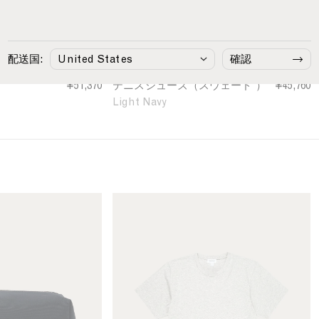
o
e
i
n
配送国:
確認
L
i
¥51,370
テニスシューズ（スウェード ）
¥45,760
g
Light Navy
h
t
N
a
v
y
M
e
n
'
s
R
i
v