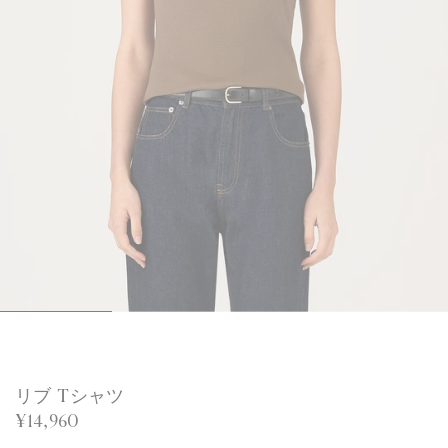
1
2
3
4
/
/
/
/
4
4
4
4
リブ Tシャツ
¥14,960