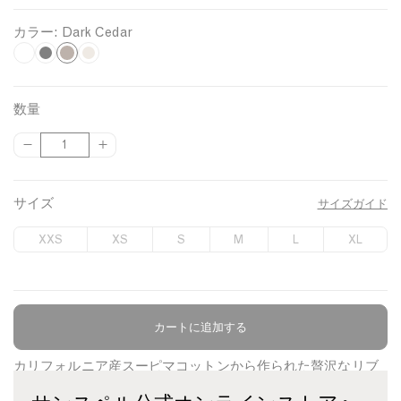
カラー:
Dark Cedar
D
W
B
H
h
l
a
a
i
a
z
r
数量
t
c
e
k
{
{
数
e
k
l
C
{
{
量
w
p
p
e
o
r
r
サイズ
d
サイズガイド
o
o
o
d
a
d
d
XXS
XS
S
M
L
XL
u
u
r
c
c
t
t
}
}
}
}
カートに追加する
商品について
の
の
数
数
カリフォルニア産スーピマコットンから作られた贅沢なリブ
量
量
ジャージーを使用。スリムフィット、キャップスリーブ、ク
を
を