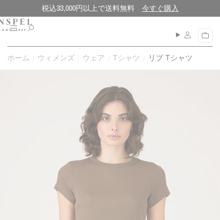
コ
閉
税込33,000円以上で送料無料
今すぐ購入
ン
じ
テ
る
メ
カ
ン
ニ
ー
ュ
ツ
ト
ホーム
ウィメンズ
ウェア
Tシャツ
リブ Tシャツ
ー
に
進
む