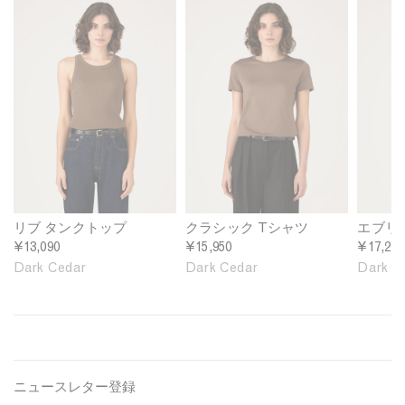
o
o
o
m
m
m
e
e
e
n
n
n
'
'
'
s
s
s
R
C
E
i
l
v
b
a
e
b
s
r
e
s
y
d
i
d
リブ タンクトップ
クラシック Tシャツ
エブリ
T
c
a
¥13,090
¥15,950
¥17,270
a
T
y
Dark Cedar
Dark Cedar
Dark C
n
-
T
k
s
-
T
h
s
o
i
h
p
r
i
i
t
r
ニュースレター登録
n
i
t