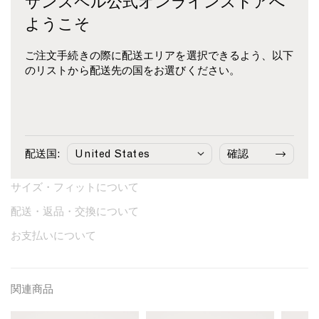
サンスペル公式オンラインストアへ
ルーネック、バインドネックのディテールが特徴で、着心地
減
増
が良く重ね着に最適。現代的で洗練されたシルエットが美し
ようこそ
ら
や
い一枚です。
す
す
ご注文手続きの際に配送エリアを選択できるよう、以下
Product Code: WTSH0169-BRGR
のリストから配送先の国をお選びください。
※英国規格のため、各サイズ共に大きく作られております。必
ずサイズガイドをご確認の上、ご購入いただけますようお願
いいたします。
配送国:
確認
素材・ケアについて
サイズ・フィットについて
配送・返品・交換について
お支払いについて
関連商品
W
W
W