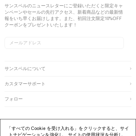
D
n
i
サンスペルのニュースレターにご登録いただくと限定キャ
a
D
n
ンペーンやセールの先行アクセス、新着商品などの最新情
r
a
D
報をいち早くお届けします。また、初回注文限定10%OFF
k
r
a
クーポンをプレゼントいたします！
C
k
r
e
C
k
d
e
C
メールアドレス
S
W
C
a
d
e
i
e
o
r
a
d
姓
g
b
u
r
a
n
s
n
r
サンスペルについて
u
i
t
名
p
t
r
s
e
y
カスタマーサポート
o
S
I
生
u
i
D
年
r
g
フォロー
月
c
n
性
日
e
u
別
p
登録する
「すべての Cookie を受け入れる」をクリックすると、サイ
トナビゲーションを強化し、サイトの使用状況を分析し、