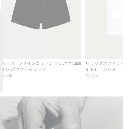
e
a
r
x
f
e
u
i
d
n
n
F
d
e
i
e
C
t
f
o
H
i
t
e
n
t
a
e
o
v
d
スーパーファインコットン ワンボ
¥7,920
リラックスフィット（
n
y
タン ボクサーショーツ
イト） Tシャツ
O
w
Black
White
n
e
e
i
-
g
B
h
u
t
t
T
t
-
o
s
n
h