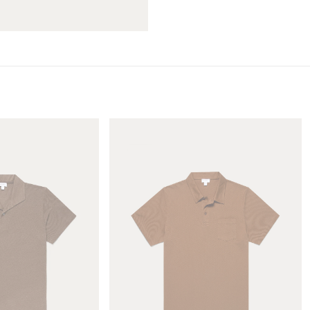
ら
や
す
す
M
e
n
'
s
R
i
v
i
e
r
a
P