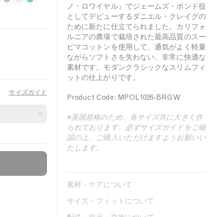
i
F
l
L
o
B
ノ・ロワイヤル』でジェームズ・ボンド役
d
o
e
a
w
r
としてデビューするダニエル・クレイグの
n
s
a
u
d
i
ために新たに仕立てられました。カリフォ
i
s
r
r
e
g
ルニアの農場で栽培された最高品質のスー
ピマコットンを使用して、通気がよく軽量
g
i
N
e
r
h
ながらソフトさを失わない、非常に快適な
h
l
i
l
B
t
素材です。モダンクラシックなスリムフィ
t
G
g
l
G
ットの仕上がりです。
N
r
h
u
r
サイズガイド
a
e
t
e
e
Product Code: MPOL1026-BRGW
v
y
e
y
n
※英国規格のため、各サイズ共に大きく作
られております。必ずサイズガイドをご確
認の上、ご購入いただけますようお願いい
たします。
素材・ケアについて
サイズ・フィットについて