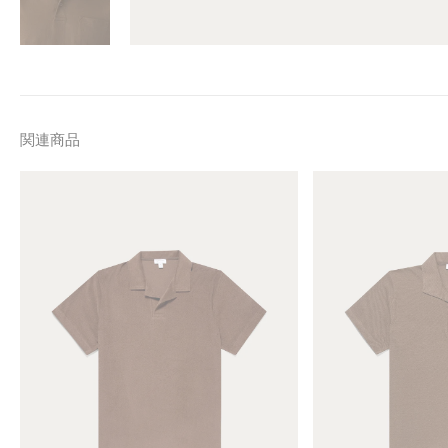
関連商品
M
M
e
e
n
n
'
'
s
s
T
L
o
i
w
n
e
e
l
n
l
P
i
i
n
q