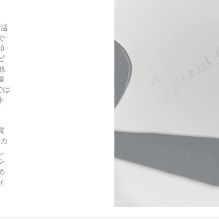
を活
で
0
ピ
地
量
では
ト
賞
／カ
し
シ
め
ィ
。