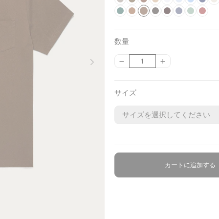
a
S
l
L
h
C
r
D
h
L
l
S
n
A
a
I
h
A
D
v
m
F
a
o
B
i
h
e
a
D
a
i
B
a
k
S
d
z
T
l
n
G
a
s
y
o
o
c
d
r
t
e
y
r
a
r
g
a
t
y
o
y
u
h
e
k
a
k
h
a
k
r
k
e
o
e
s
M
k
r
c
h
k
e
f
e
r
y
P
B
r
i
r
数量
e
e
n
n
t
e
B
k
o
t
e
B
t
d
e
m
i
l
n
k
{
{
数
s
G
z
n
l
e
C
a
B
l
l
D
B
e
n
u
e
W
{
{
量
t
r
e
u
a
i
h
l
l
i
u
e
l
k
e
t
p
p
a
e
t
n
g
o
u
t
e
n
u
R
r
r
サイズ
l
e
g
e
c
e
e
i
e
e
o
o
n
e
o
m
d
n
d
d
u
u
l
u
c
c
a
t
t
t
t
}
}
e
}
}
カートに追加する
の
の
数
数
量
量
を
を
減
増