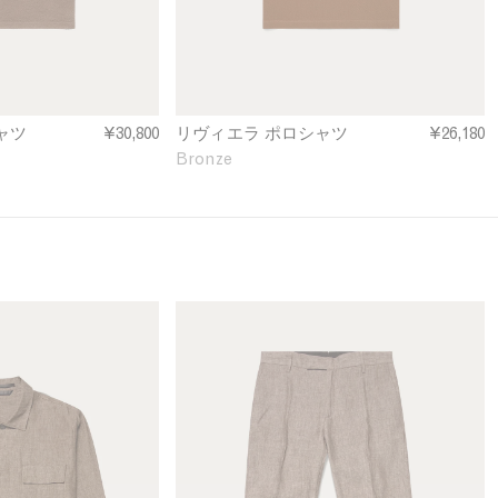
o
l
o
S
h
i
ャツ
¥30,800
リヴィエラ ポロシャツ
¥26,180
r
Bronze
t
i
n
B
r
o
n
M
z
e
e
n
'
s
L
i
n