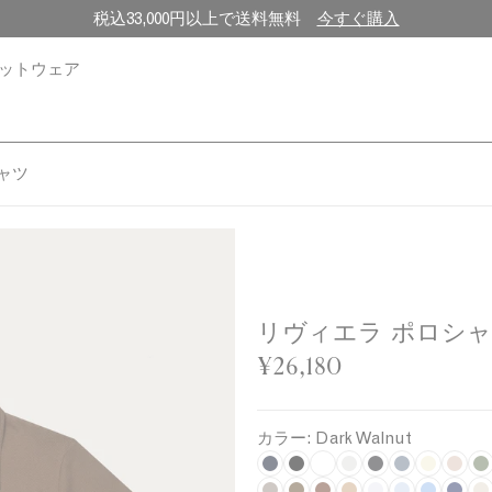
税込33,000円以上で送料無料
今すぐ購入
ットウェア
ャツ
リヴィエラ ポロシ
¥26,180
カラー:
Dark Walnut
N
B
W
G
C
S
U
P
K