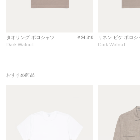
g
u
P
é
o
P
l
o
o
l
S
o
タオリング ポロシャツ
¥24,310
リネン ピケ ポロシ
h
S
Dark Walnut
Dark Walnut
i
h
r
i
t
r
i
t
n
i
おすすめ商品
D
n
a
D
M
M
r
a
e
e
k
r
n
n
W
k
'
'
a
W
s
s
l
a
S
L
n
l
i
i
u
n
n
n
t
u