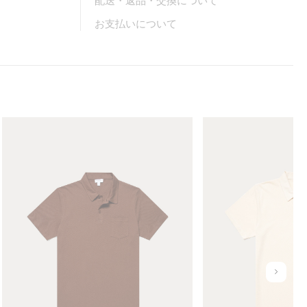
配送・返品・交換について
お支払いについて
M
M
e
e
n
n
'
'
s
s
R
U
i
n
v
d
i
y
e
e
r
d
u
a
R
n
P
i
d