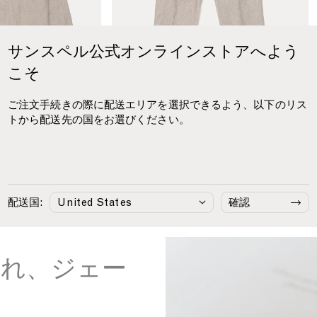
e
n
T
r
サンスペル公式オンラインストアへよう
o
こそ
u
s
ご注文手続きの際に配送エリアを選択できるよう、以下のリス
e
トから配送先の国をお選びください。
r
i
n
ャツ
¥73,700
リネン トラウザー
¥55,110
D
Dark Walnut
a
r
配送国:
確認
k
W
a
l
され、ジェー
n
u
良
t