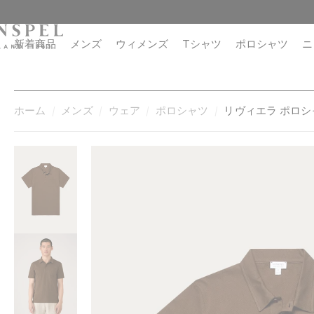
コ
閉
ン
じ
テ
る
新着商品
メンズ
ウィメンズ
Tシャツ
ポロシャツ
ニ
ン
ツ
に
進
ホーム
メンズ
ウェア
ポロシャツ
リヴィエラ ポロシ
む