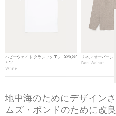
g
e
t
l
n
e
O
J
v
e
e
r
r
s
s
e
h
y
i
T
r
-
t
ヘビーウェイト クラシック Tシ
¥20,240
リネン オーバーシ
s
i
ャツ
Dark Walnut
h
n
White
i
D
r
a
t
r
i
k
n
W
地中海のためにデザイン
W
a
h
l
ムズ・ボンドのために改
i
n
t
u