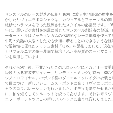
e
t
サンスペルのレース製造の伝統と160年に渡る生地開発の歴史
かしたリヴィエラポロシャツは、カジュアルとフォーマルの間
絶妙なバランスを取った洗練されたスタイルの必需品です。195
年代、重いピケ素材を窮屈に感じたサンスペル創始者の曾孫、
ーター・ヒルはノッティンガムの伝統的なレース編機を使って
中海の灼熱の太陽のしたでも快適に着ることのできるような軽
で通気性に優れたメッシュ素材「Q75」を開発しました。現在
カリフォルニアの単一農園で栽培された高品質のスーピマコッ
ンを採用しています。
それから50年後、不変だったこのポロシャツにアカデミー賞受
経験のある衣装デザイナー、リンディ・ヘミングが映画『007
ジノ・ロワイヤル』のボンド役のダニエル・クレイグの衣装と
て目につけ、新しいジェームス・ボンドに合うリヴィエラポロ
ャツのコラボレーションを行いました。ボディを際立たせるた
に、袖を短くしてシルエットは絞ってあります。それ以来リヴ
エラ・ポロシャツはこの新しいスペックに生まれ変わりました