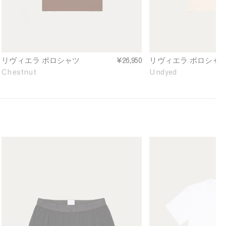
o
v
e
l
i
f
o
e
i
S
r
n
h
a
e
i
P
d
リヴィエラ ポロシャツ
¥26,950
リヴィエラ ポロシャ
r
o
Chestnut
Undyed
t
l
i
o
n
S
C
h
h
i
e
r
s
t
M
M
t
i
e
e
n
n
n
n
u
U
'
'
t
n
s
s
d
S
R
y
u
e
e
p
l
d