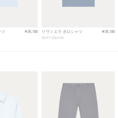
o
l
o
S
h
i
ャツ
¥26,180
リヴィエラ ポロシャツ
¥26,180
r
Soft Denim
t
i
n
S
o
f
t
M
D
e
e
n
n
'
i
s
m
S
l
i