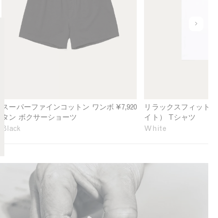
e
a
r
x
f
e
u
i
d
n
n
F
d
e
i
e
C
t
f
o
H
i
t
e
n
t
a
e
o
v
d
スーパーファインコットン ワンボ
¥7,920
リラックスフィット（
n
y
タン ボクサーショーツ
イト） Tシャツ
O
w
Black
White
n
e
e
i
-
g
B
h
u
t
t
T
t
-
o
s
n
h