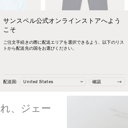
m
F
i
t
サンスペル公式オンラインストアへよう
C
こそ
h
i
ご注文手続きの際に配送エリアを選択できるよう、以下のリス
n
トから配送先の国をお選びください。
o
i
n
¥36,410
スリム チノ
¥33,660
S
Slate Blue
l
a
配送国:
確認
t
e
B
l
され、ジェー
u
e
良