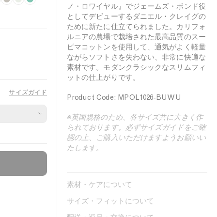
i
F
l
L
o
B
ノ・ロワイヤル』でジェームズ・ボンド役
d
o
e
a
w
r
としてデビューするダニエル・クレイグの
n
s
a
u
d
i
ために新たに仕立てられました。カリフォ
i
s
r
r
e
g
ルニアの農場で栽培された最高品質のスー
ピマコットンを使用して、通気がよく軽量
g
i
N
e
r
h
ながらソフトさを失わない、非常に快適な
h
l
i
l
B
t
素材です。モダンクラシックなスリムフィ
t
G
g
l
G
ットの仕上がりです。
N
r
h
u
r
サイズガイド
a
e
t
e
e
Product Code: MPOL1026-BUWU
v
y
e
y
n
※英国規格のため、各サイズ共に大きく作
られております。必ずサイズガイドをご確
認の上、ご購入いただけますようお願いい
たします。
素材・ケアについて
サイズ・フィットについて