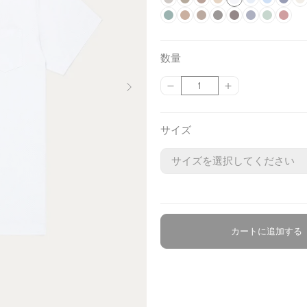
L
a
S
l
L
h
C
r
D
h
l
S
n
A
a
I
h
A
v
m
F
a
o
B
i
h
D
e
a
D
a
B
a
k
S
d
z
T
l
n
G
a
s
i
y
o
o
c
d
r
t
e
a
y
r
a
r
a
t
y
o
y
u
h
e
k
a
k
h
g
k
r
k
e
o
e
s
r
M
k
r
c
k
e
f
e
r
y
P
B
r
i
h
数量
e
e
n
n
t
k
e
B
k
o
e
B
t
d
e
m
i
l
n
t
{
{
数
s
G
z
n
W
l
e
C
a
l
l
D
B
e
n
u
e
B
{
{
量
t
r
e
u
a
a
i
h
l
i
u
e
l
k
e
t
p
p
l
e
t
l
n
g
o
t
e
n
u
R
r
r
サイズ
e
n
g
e
c
e
i
e
e
u
o
o
n
u
e
o
m
d
d
d
e
u
u
t
l
c
c
a
t
t
t
}
}
e
}
}
カートに追加する
の
の
数
数
量
量
を
を
減
増