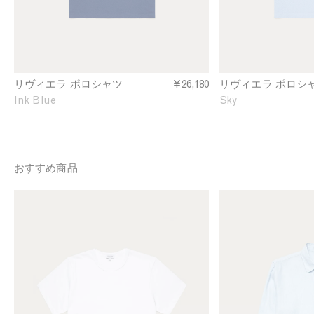
o
o
l
l
o
o
S
S
h
h
i
i
リヴィエラ ポロシャツ
¥26,180
リヴィエラ ポロシ
r
r
Ink Blue
Sky
t
t
i
i
n
n
I
S
n
k
おすすめ商品
k
y
B
M
M
l
e
e
u
n
n
e
'
'
s
s
S
L
i
i
n
n