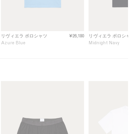
o
o
e
l
l
f
o
o
i
S
S
n
h
h
e
i
i
d
リヴィエラ ポロシャツ
¥26,180
リヴィエラ ポロシャ
r
r
Azure Blue
Midnight Navy
t
t
i
i
n
n
A
M
z
i
u
d
r
n
M
M
e
i
e
e
B
g
n
n
l
h
'
'
u
t
s
s
e
N
S
R
a
u
e
v
p
l
y