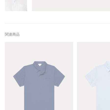
関連商品
M
M
e
e
n
n
'
'
s
s
R
R
i
i
v
v
i
i
e
e
r
r
a
a
P
P