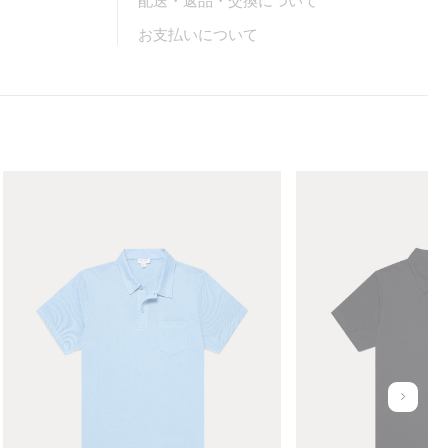
配送・返品・交換について
お支払いについて
M
M
e
e
n
n
'
'
s
s
R
R
i
i
v
v
i
i
e
e
r
r
u
a
a
n
P
P
d