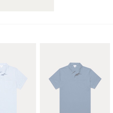
ら
や
す
す
M
e
n
'
s
R
i
v
i
e
r
a
P