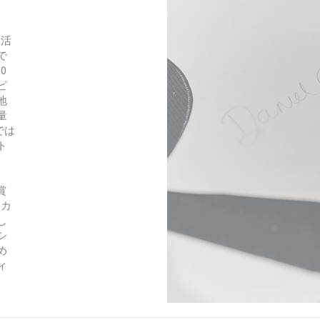
を活
で
0
ピ
地
量
では
ト
賞
／カ
し
シ
め
ィ
。