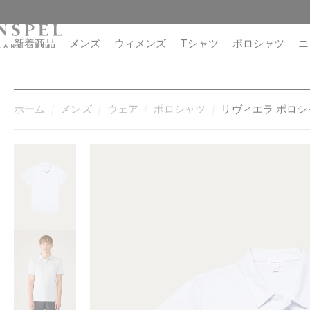
コ
閉
ン
じ
テ
る
新着商品
メンズ
ウィメンズ
Tシャツ
ポロシャツ
ニ
ン
ツ
に
進
ホーム
メンズ
ウェア
ポロシャツ
リヴィエラ ポロシ
む