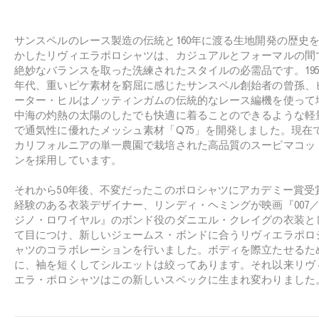
e
サンスペルのレース製造の伝統と160年に渡る生地開発の歴史
かしたリヴィエラポロシャツは、カジュアルとフォーマルの間
絶妙なバランスを取った洗練されたスタイルの必需品です。195
年代、重いピケ素材を窮屈に感じたサンスペル創始者の曾孫、
ーター・ヒルはノッティンガムの伝統的なレース編機を使って
中海の灼熱の太陽のしたでも快適に着ることのできるような軽
で通気性に優れたメッシュ素材「Q75」を開発しました。現在
カリフォルニアの単一農園で栽培された高品質のスーピマコッ
ンを採用しています。
それから50年後、不変だったこのポロシャツにアカデミー賞受
経験のある衣装デザイナー、リンディ・ヘミングが映画『007
ジノ・ロワイヤル』のボンド役のダニエル・クレイグの衣装と
て目につけ、新しいジェームス・ボンドに合うリヴィエラポロ
ャツのコラボレーションを行いました。ボディを際立たせるた
に、袖を短くしてシルエットは絞ってあります。それ以来リヴ
エラ・ポロシャツはこの新しいスペックに生まれ変わりました