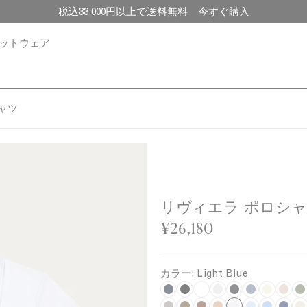
税込33,000円以上で送料無料
今すぐ購入
ットウェア
ャツ
リヴィエラ ポロシ
¥26,180
カラー:
Light Blue
N
B
W
G
C
S
U
P
K