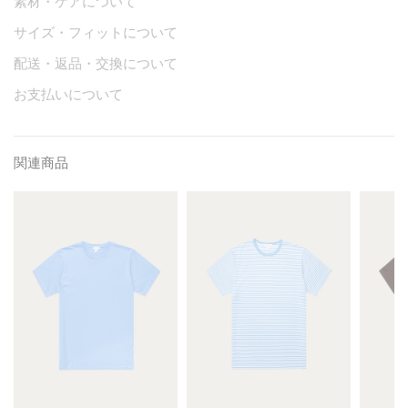
素材・ケアについて
サイズ・フィットについて
配送・返品・交換について
お支払いについて
関連商品
M
M
M
e
e
e
n
n
n
'
'
'
s
s
s
R
C
C
i
l
l
v
a
a
i
s
s
e
s
s
r
i
i