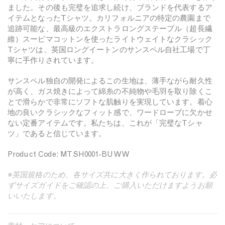
ました。その後も完璧を追求し続け、ブランドを代表するア
を
を
イテムとなったTシャツ。カリフォルニアの特定の農園まで
減
増
追跡可能な、最高級のエクストラロングステープル（超長繊
ら
や
維）スーピマコットンを使ったライトウェイトなクラシック
す
す
Tシャツは、英国ロングイートンのサンスペル自社工場で丁
寧に手作りされています。
サンスペル独自の開発によるこの生地は、薄手ながら耐久性
が高く、ガス焼きによって綿糸の不純物や毛羽を取り除くこ
とで滑らかで非常にソフトな肌触りを実現しています。着心
地の良いクラシックなフィット感で、ワードローブに欠かせ
ない定番アイテムです。私たちは、これが「完璧なTシャ
ツ」であると信じています。
Product Code: MTSH0001-BUWW
※英国規格のため、各サイズ共に大きく作られております。必
ずサイズガイドをご確認の上、ご購入いただけますようお願
いいたします。