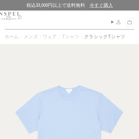
コ
閉
税込33,000円以上で送料無料
今すぐ購入
ン
じ
テ
る
メ
カ
ン
ニ
ー
ュ
ツ
ト
ホーム
メンズ
ウェア
Tシャツ
クラシックTシャツ
ー
に
進
む