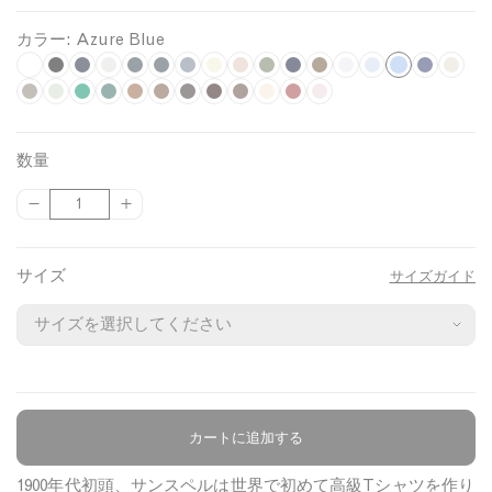
カラー:
Azure Blue
A
W
B
N
G
C
C
S
U
P
K
M
L
L
S
I
A
h
F
l
L
a
B
r
F
h
B
h
D
l
D
n
B
a
W
h
B
i
G
o
P
i
k
n
s
z
i
o
a
a
v
r
e
o
a
r
a
a
a
a
d
a
l
a
a
u
d
a
d
a
g
y
k
h
u
t
s
c
u
y
i
y
r
r
o
r
r
t
r
y
k
e
l
k
t
n
r
e
s
h
B
r
数量
e
s
k
r
g
M
e
c
n
c
k
e
k
e
e
P
n
i
t
i
n
n
t
t
l
e
{
{
数
i
e
h
e
s
o
z
o
W
B
C
d
l
i
u
e
g
e
G
e
B
u
B
{
{
量
l
l
t
l
t
a
e
a
a
l
h
i
n
t
r
h
t
r
l
l
e
p
p
l
G
G
a
l
l
l
u
o
t
k
m
t
R
e
P
u
r
r
サイズ
サイズガイド
r
r
n
M
n
e
c
e
i
N
e
e
i
e
u
o
o
e
e
g
e
u
o
l
a
d
n
n
d
d
e
u
u
y
e
e
l
t
l
k
v
k
c
c
n
a
a
y
t
t
n
t
}
}
g
e
}
}
e
カートに追加する
商品について
の
の
数
数
1900年代初頭、サンスペルは世界で初めて高級Tシャツを作り
量
量