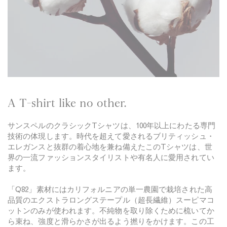
N
i
a
g
v
h
y
t
N
a
v
y
A T-shirt like no other.
サンスペルのクラシックTシャツは、100年以上にわたる専門
技術の体現します。時代を超えて愛されるブリティッシュ・
エレガンスと抜群の着心地を兼ね備えたこのTシャツは、世
界の一流ファッションスタイリストや有名人に愛用されてい
ます。
「Q82」素材にはカリフォルニアの単一農園で栽培された高
品質のエクストラロングステープル（超長繊維）スーピマコ
ットンのみが使われます。不純物を取り除くために梳いてか
ら束ね、強度と滑らかさが出るよう撚りをかけます。この工