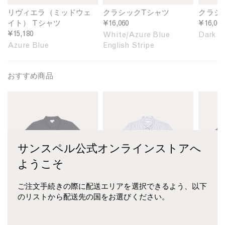
a
c
c
M
T
T
リヴィエラ（ミッドウェ
クラシックTシャツ
クラシ
i
-
-
イト） Tシャツ
¥16,060
¥16,060
d
s
s
¥15,180
White/Azure Blue
Dark C
w
h
h
Azure Blue
English Stripe
e
i
i
i
r
r
g
t
t
おすすめ商品
h
i
i
M
M
M
t
n
n
e
e
e
T
W
D
n
n
n
-
h
a
'
'
'
s
i
r
s
s
s
h
t
k
サンスペル公式オンラインストアへ
P
S
S
i
e
C
i
h
e
r
/
h
ようこそ
q
o
a
t
A
o
u
r
I
i
z
c
ご注文手続きの際に配送エリアを選択できるよう、以下
é
t
s
n
u
o
のリストから配送先の国をお選びください。
P
S
l
A
r
l
o
l
a
z
e
a
l
e
n
u
B
t
ピケ ポロシャツ
半袖 リネン シャツ
シーア