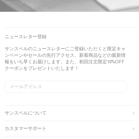
ニュースレター登録
サンスペルのニュースレターにご登録いただくと限定キャ
ンペーンやセールの先行アクセス、新着商品などの最新情
報をいち早くお届けします。また、初回注文限定10%OFF
クーポンをプレゼントいたします！
メールアドレス
S
W
C
i
e
o
姓
g
b
u
n
s
n
サンスペルについて
u
i
t
名
p
t
r
s
e
y
カスタマーサポート
o
S
I
生
u
i
D