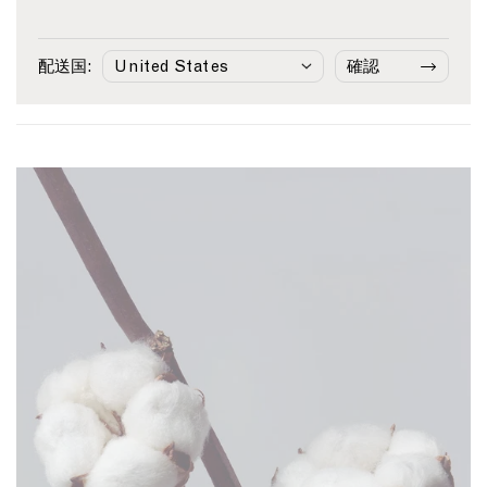
o
e
d
r
l
e
¥24,310
¥34,540
ニット
S
v
C
e
u
¥41,250
Midnight Navy
White/Navy
h
e
o
B
e
配送国:
確認
Light 
i
L
t
l
E
r
i
t
u
n
t
n
o
e
g
i
e
n
l
n
n
K
i
M
S
n
s
i
h
i
h
d
i
t
S
n
r
T
t
i
t
-
r
g
i
s
i
h
n
h
p
t
W
i
e
N
h
r
a
i
t
v
t
i
y
e
n
/
L