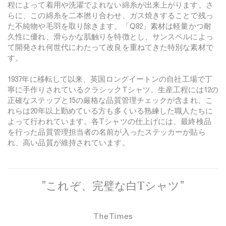
程によって着用や洗濯でよれない綿糸が出来上がります。さ
らに、この綿糸を二本撚り合わせ、ガス焼きすることで残っ
た不純物や毛羽を取り除きます。「Q82」素材は軽量かつ耐
久性に優れ、滑らかな肌触りを特徴とし、サンスペルによっ
て開発され何世代にわたって改良を重ねてきた特別な素材で
す。
1937年に移転して以来、英国ロングイートンの自社工場で丁
寧に手作りされているクラシックTシャツ。生産工程には12の
正確なステップと15の厳格な品質管理チェックが含まれ、こ
れらは20年以上勤めている方も多くいる熟練した職人たちに
よって行われています。各Tシャツの仕上げには、最終検品
を行った品質管理担当者の名前が入ったステッカーが貼ら
れ、高い品質が維持されています。
"これぞ、完璧な白Tシャツ"
The Times