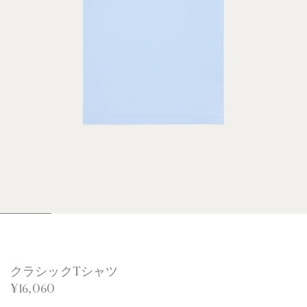
1
2
3
4
5
6
/
/
/
/
/
/
6
6
6
6
6
6
クラシックTシャツ
¥16,060