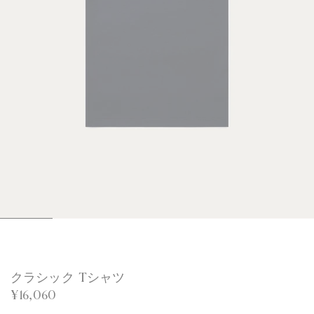
1
2
3
4
5
6
/
/
/
/
/
/
6
6
6
6
6
6
クラシック Tシャツ
¥16,060