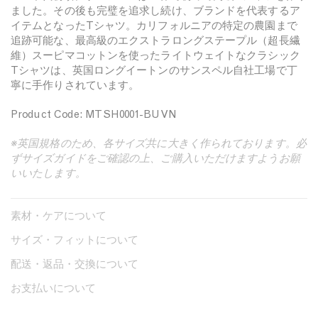
ました。その後も完璧を追求し続け、ブランドを代表するア
を
を
イテムとなったTシャツ。カリフォルニアの特定の農園まで
減
増
追跡可能な、最高級のエクストラロングステープル（超長繊
ら
や
維）スーピマコットンを使ったライトウェイトなクラシック
す
す
Tシャツは、英国ロングイートンのサンスペル自社工場で丁
寧に手作りされています。
Product Code: MTSH0001-BUVN
※英国規格のため、各サイズ共に大きく作られております。必
ずサイズガイドをご確認の上、ご購入いただけますようお願
いいたします。
素材・ケアについて
サイズ・フィットについて
配送・返品・交換について
お支払いについて