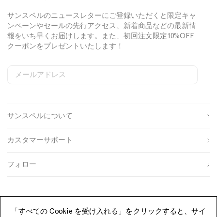
サンスペルのニュースレターにご登録いただくと限定キャ
ンペーンやセールの先行アクセス、新着商品などの最新情
報をいち早くお届けします。また、初回注文限定10%OFF
クーポンをプレゼントいたします！
メールアドレス
S
W
C
i
e
o
姓
g
b
u
n
s
n
サンスペルについて
u
i
t
名
p
t
r
s
e
y
カスタマーサポート
o
S
I
生
u
i
D
年
r
g
フォロー
月
c
n
性
日
e
u
別
p
登録する
「すべての Cookie を受け入れる」をクリックすると、サイ