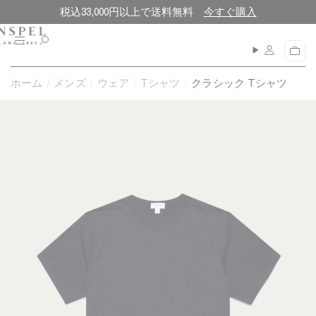
コ
閉
税込33,000円以上で送料無料
今すぐ購入
ン
じ
テ
る
メ
カ
ン
ニ
ー
ュ
ツ
ト
ホーム
メンズ
ウェア
Tシャツ
クラシック Tシャツ
ー
に
進
む