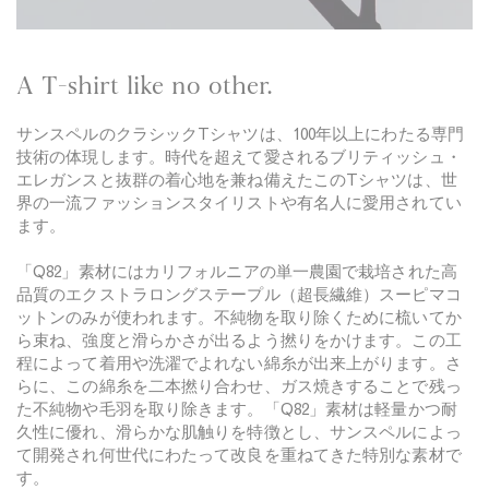
v
y
A T-shirt like no other.
サンスペルのクラシックTシャツは、100年以上にわたる専門
技術の体現します。時代を超えて愛されるブリティッシュ・
エレガンスと抜群の着心地を兼ね備えたこのTシャツは、世
界の一流ファッションスタイリストや有名人に愛用されてい
ます。
「Q82」素材にはカリフォルニアの単一農園で栽培された高
品質のエクストラロングステープル（超長繊維）スーピマコ
ットンのみが使われます。不純物を取り除くために梳いてか
ら束ね、強度と滑らかさが出るよう撚りをかけます。この工
程によって着用や洗濯でよれない綿糸が出来上がります。さ
らに、この綿糸を二本撚り合わせ、ガス焼きすることで残っ
た不純物や毛羽を取り除きます。「Q82」素材は軽量かつ耐
久性に優れ、滑らかな肌触りを特徴とし、サンスペルによっ
て開発され何世代にわたって改良を重ねてきた特別な素材で
す。