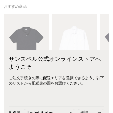
v
g
v
y
h
y
おすすめ商品
w
t
w
M
M
M
e
T
e
e
e
e
i
-
i
n
n
n
g
s
g
'
'
'
h
h
h
s
s
s
t
i
t
P
S
S
T
r
T
i
e
e
-
t
-
q
a
a
s
i
s
サンスペル公式オンラインストアへ
u
I
I
h
n
h
é
s
s
i
M
i
ようこそ
P
l
l
r
i
r
o
a
a
t
d
t
ご注文手続きの際に配送エリアを選択できるよう、以下
l
n
n
i
n
i
ピケ ポロシャツ
シーアイランドコットン
シーア
のリストから配送先の国をお選びください。
o
d
d
n
i
n
¥24,310
¥55,110
ニット
S
C
C
M
g
M
¥41,250
Midnight Navy
White
h
o
o
i
h
i
Light 
i
t
t
d
t
d
r
t
t
n
N
n
t
o
o
i
a
i
配送国:
確認