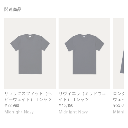
関連商品
M
M
M
e
e
e
n
n
n
'
'
'
s
s
s
R
R
L
e
i
o
l
v
n
a
i
g
x
e
S
e
r
l
d
a
e
F
M
e
リラックスフィット（ヘ
リヴィエラ（ミッドウェ
ロング
i
i
v
ビーウェイト） Tシャツ
イト） Tシャツ
ウェイト
t
d
e
¥22,990
¥15,180
¥25,080
H
w
H
Midnight Navy
Midnight Navy
Midnig
e
e
e
a
i
a