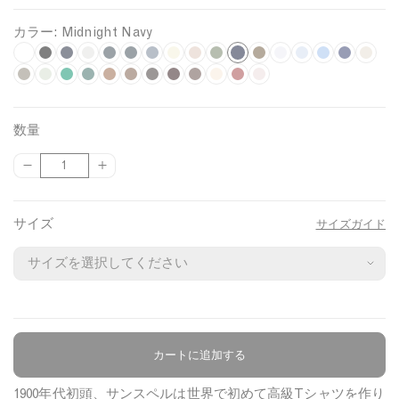
カラー:
Midnight Navy
M
W
B
N
G
C
C
S
U
P
K
L
L
S
A
I
A
h
F
l
L
a
B
r
F
h
B
h
D
l
D
n
B
a
W
h
B
G
o
P
i
k
z
n
s
i
i
o
a
a
v
r
e
o
a
r
a
a
a
a
d
a
l
a
a
u
a
d
a
g
y
u
k
h
d
t
s
c
u
y
i
y
r
r
o
r
r
t
r
y
k
e
l
k
t
r
e
s
h
r
B
n
数量
e
s
k
r
g
M
e
c
n
c
k
e
k
e
e
P
n
i
t
n
n
t
t
e
l
i
{
{
数
i
e
h
e
s
o
z
o
W
B
C
d
l
i
u
e
e
G
e
B
B
u
g
{
{
量
l
l
t
l
t
a
e
a
a
l
h
i
n
t
r
t
r
l
l
l
e
p
p
h
G
G
a
l
l
l
u
o
t
k
m
R
e
P
u
u
r
r
サイズ
サイズガイド
r
r
n
M
n
e
c
e
i
e
e
i
e
e
t
o
o
e
e
g
e
u
o
l
d
n
n
d
d
N
u
u
y
e
e
l
t
l
k
k
a
c
c
n
a
a
v
t
t
n
t
}
}
y
g
e
}
}
e
カートに追加する
商品について
の
の
数
数
1900年代初頭、サンスペルは世界で初めて高級Tシャツを作り
量
量