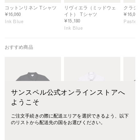
L
a
c
i
M
T
コットンリネン Tシャツ
リヴィエラ（ミッドウェ
クラシ
n
i
-
¥16,060
イト） Tシャツ
¥16,060
e
d
s
¥15,180
Ink Blue
Pastel 
n
w
h
Ink Blue
T
e
i
-
i
r
s
g
t
おすすめ商品
h
h
i
M
M
M
i
t
n
e
e
e
r
T
P
n
n
n
t
-
a
'
'
'
i
s
s
s
s
s
n
h
t
サンスペル公式オンラインストアへ
P
B
S
I
i
e
i
u
e
n
r
l
ようこそ
q
t
a
k
t
P
u
t
I
B
i
i
ご注文手続きの際に配送エリアを選択できるよう、以下
é
o
s
l
n
n
のリストから配送先の国をお選びください。
P
n
l
u
I
k
o
D
a
e
n
l
o
n
k
ピケ ポロシャツ
ボタンダウン オックスフ
シーア