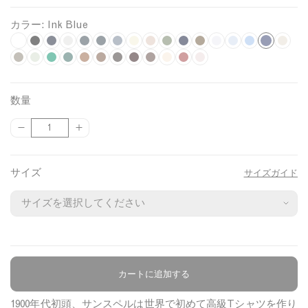
カラー:
Ink Blue
I
W
B
N
G
C
C
S
U
P
K
M
L
L
S
A
A
h
F
l
L
a
B
r
F
h
B
h
D
l
D
n
B
a
W
h
B
i
G
o
P
i
k
z
s
n
i
o
a
a
v
r
e
o
a
r
a
a
a
a
d
a
l
a
a
u
d
a
d
a
g
y
u
h
k
t
s
c
u
y
i
y
r
r
o
r
r
t
r
y
k
e
l
k
t
n
r
e
s
h
r
B
数量
e
s
k
r
g
M
e
c
n
c
k
e
k
e
e
P
n
i
t
i
n
n
t
t
e
l
{
{
数
i
e
h
e
s
o
z
o
W
B
C
d
l
i
u
e
g
e
G
e
B
B
u
{
{
量
l
l
t
l
t
a
e
a
a
l
h
i
n
t
r
h
t
r
l
l
l
p
p
e
G
G
a
l
l
l
u
o
t
k
m
t
R
e
P
u
u
r
r
サイズ
サイズガイド
r
r
n
M
n
e
c
e
i
N
e
e
i
e
e
o
o
e
e
g
e
u
o
l
a
d
n
n
d
d
u
u
y
e
e
l
t
l
k
v
k
c
c
n
a
a
y
t
t
n
t
}
}
g
e
}
}
e
カートに追加する
商品について
の
の
数
数
1900年代初頭、サンスペルは世界で初めて高級Tシャツを作り
量
量