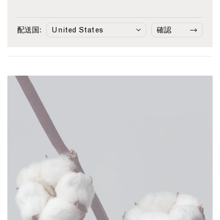
o
w
d
B
¥24,310
ォード シャツ
ニット
S
n
C
l
¥32,670
¥41,250
Midnight Navy
h
O
o
u
配送国:
確認
White/Navy
Light 
i
x
t
e
r
f
t
t
o
o
i
r
n
n
d
K
M
S
n
i
h
i
d
i
t
n
r
T
i
t
-
g
i
s
h
n
h
t
W
i
N
h
r
a
i
t
v
t
i
y
e
n
/
L