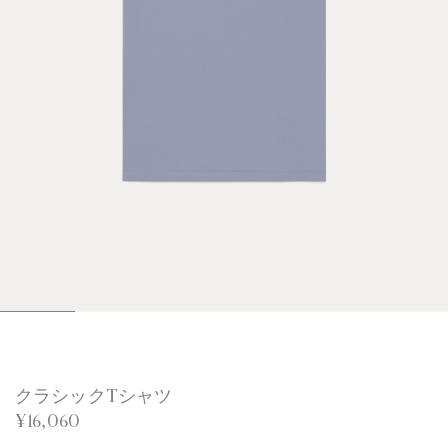
1
2
3
4
5
6
/
/
/
/
/
/
6
6
6
6
6
6
クラシックTシャツ
¥16,060