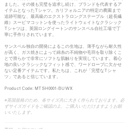
ました。その後も完璧を追求し続け、ブランドを代表するア
を
を
イテムとなったTシャツ。カリフォルニアの特定の農園まで
減
増
追跡可能な、最高級のエクストラロングステープル（超長繊
ら
や
維）スーピマコットンを使ったライトウェイトなクラシック
す
す
Tシャツは、英国ロングイートンのサンスペル自社工場で丁
寧に手作りされています。
サンスペル独自の開発によるこの生地は、薄手ながら耐久性
が高く、ガス焼きによって綿糸の不純物や毛羽を取り除くこ
とで滑らかで非常にソフトな肌触りを実現しています。着心
地の良いクラシックなフィット感で、ワードローブに欠かせ
ない定番アイテムです。私たちは、これが「完璧なTシャ
ツ」であると信じています。
Product Code: MTSH0001-BUWX
※英国規格のため、各サイズ共に大きく作られております。必
ずサイズガイドをご確認の上、ご購入いただけますようお願
いいたします。