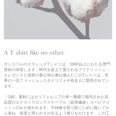
N
i
a
g
v
h
y
t
N
a
v
y
A T-shirt like no other.
サンスペルのクラシックTシャツは、100年以上にわたる専門
技術の体現します。時代を超えて愛されるブリティッシュ・
エレガンスと抜群の着心地を兼ね備えたこのTシャツは、世
界の一流ファッションスタイリストや有名人に愛用されてい
ます。
「Q82」素材にはカリフォルニアの単一農園で栽培された高
品質のエクストラロングステープル（超長繊維）スーピマコ
ットンのみが使われます。不純物を取り除くために梳いてか
ら束ね、強度と滑らかさが出るよう撚りをかけます。この工