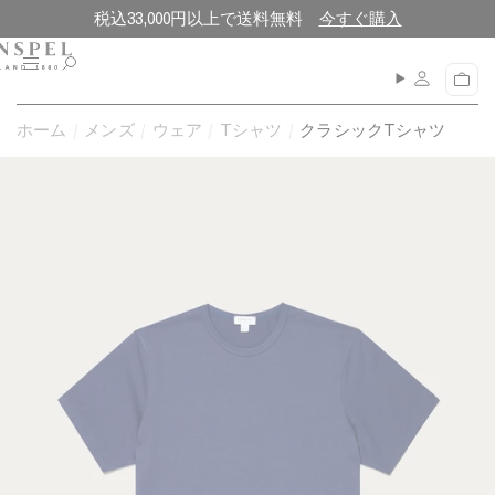
コ
閉
税込33,000円以上で送料無料
今すぐ購入
ン
じ
テ
る
メ
カ
ン
ニ
ー
ュ
ツ
ト
ホーム
メンズ
ウェア
Tシャツ
クラシックTシャツ
ー
に
進
む