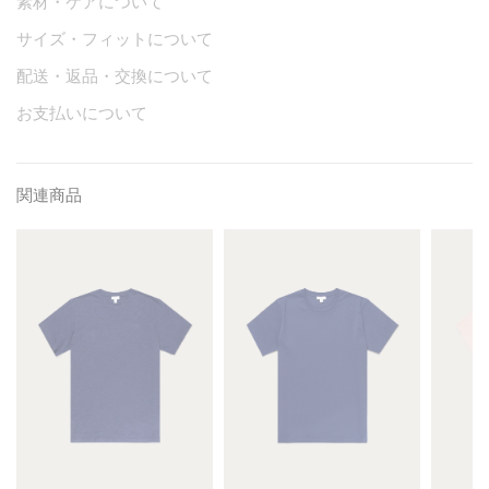
素材・ケアについて
サイズ・フィットについて
配送・返品・交換について
お支払いについて
関連商品
M
M
M
e
e
e
n
n
n
'
'
'
s
s
s
C
R
C
o
i
l
t
v
a
t
i
s
o
e
s
n
r
i