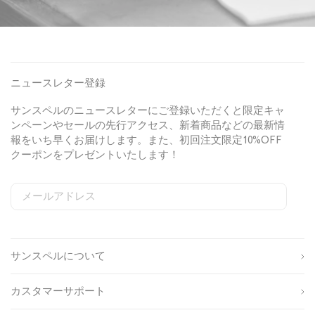
ニュースレター登録
サンスペルのニュースレターにご登録いただくと限定キャ
ンペーンやセールの先行アクセス、新着商品などの最新情
報をいち早くお届けします。また、初回注文限定10%OFF
クーポンをプレゼントいたします！
メールアドレス
S
W
C
i
e
o
姓
g
b
u
n
s
n
サンスペルについて
u
i
t
名
p
t
r
s
e
y
カスタマーサポート
o
S
I
生
u
i
D