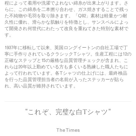
程によって着用や洗濯でよれない綿糸が出来上がります。さ
らに、この綿糸を二本撚り合わせ、ガス焼きすることで残っ
た不純物や毛羽を取り除きます。「Q82」素材は軽量かつ耐
久性に優れ、滑らかな肌触りを特徴とし、サンスペルによっ
て開発され何世代にわたって改良を重ねてきた特別な素材で
す。
1937年に移転して以来、英国ロングイートンの自社工場で丁
寧に手作りされているクラシックTシャツ。生産工程には12の
正確なステップと15の厳格な品質管理チェックが含まれ、こ
れらは20年以上勤めている方も多くいる熟練した職人たちに
よって行われています。各Tシャツの仕上げには、最終検品
を行った品質管理担当者の名前が入ったステッカーが貼ら
れ、高い品質が維持されています。
"これぞ、完璧な白Tシャツ"
The Times